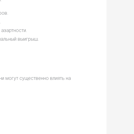
ров.
.
 азартности.
иальный выигрыш.
и могут существенно влиять на