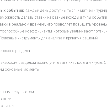
ых событий:
Каждый день доступны тысячи матчей и турни
зможность делать ставки на разные исходы и типы событий
авки в реальном времени, что позволяет повышать уровень
тоспособные коэффициенты, которые увеличивают потенц
Полезные инструменты для анализа и принятия решений.
керского раздела
екерским разделом важно учитывать их плюсы и минусы. Он
рим основные моменты:
енным результатом.
 акции.
от игры.