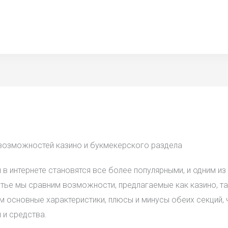
е возможностей казино и букмекерского раздела
в интернете становятся все более популярными, и одним из
татье мы сравним возможности, предлагаемые как казино, т
м основные характеристики, плюсы и минусы обеих секций,
 и средства.