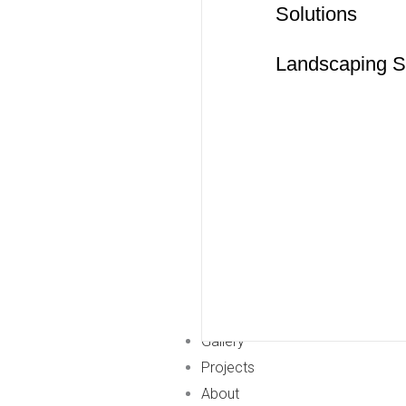
Solutions
Landscaping S
Gallery
Projects
About