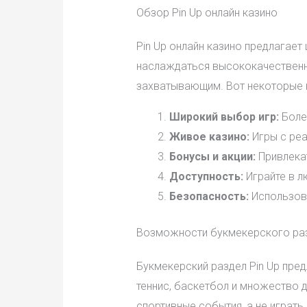
Обзор Pin Up онлайн казино
Pin Up онлайн казино предлагает
наслаждаться высококачественн
захватывающим. Вот некоторые 
Широкий выбор игр:
Более
Живое казино:
Игры с реа
Бонусы и акции:
Привлекат
Доступность:
Играйте в л
Безопасность:
Использова
Возможности букмекерского ра
Букмекерский раздел Pin Up пре
теннис, баскетбол и множество д
спортивные события, а не играть