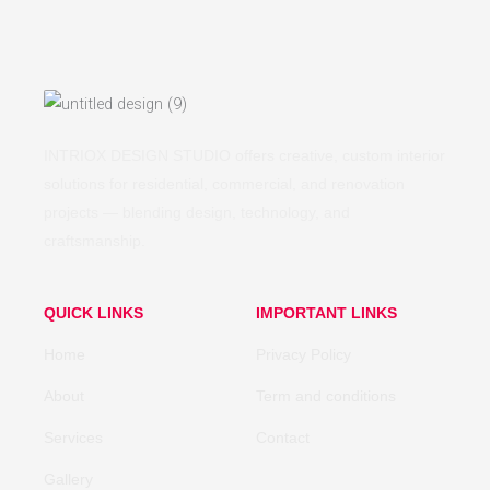
INTRIOX DESIGN STUDIO offers creative, custom interior
solutions for residential, commercial, and renovation
projects — blending design, technology, and
craftsmanship.
QUICK LINKS
IMPORTANT LINKS
Home
Privacy Policy
About
Term and conditions
Services
Contact
Gallery