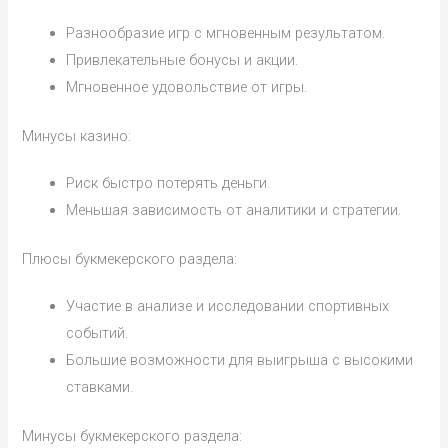
Разнообразие игр с мгновенным результатом.
Привлекательные бонусы и акции.
Мгновенное удовольствие от игры.
Минусы казино:
Риск быстро потерять деньги.
Меньшая зависимость от аналитики и стратегии.
Плюсы букмекерского раздела:
Участие в анализе и исследовании спортивных
событий.
Большие возможности для выигрыша с высокими
ставками.
Минусы букмекерского раздела: