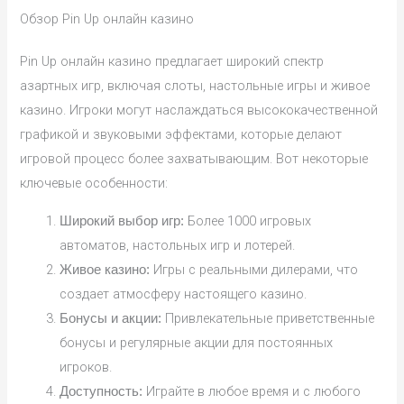
Обзор Pin Up онлайн казино
Pin Up онлайн казино предлагает широкий спектр
азартных игр, включая слоты, настольные игры и живое
казино. Игроки могут наслаждаться высококачественной
графикой и звуковыми эффектами, которые делают
игровой процесс более захватывающим. Вот некоторые
ключевые особенности:
Более 1000 игровых
Широкий выбор игр:
автоматов, настольных игр и лотерей.
Игры с реальными дилерами, что
Живое казино:
создает атмосферу настоящего казино.
Привлекательные приветственные
Бонусы и акции:
бонусы и регулярные акции для постоянных
игроков.
Играйте в любое время и с любого
Доступность: