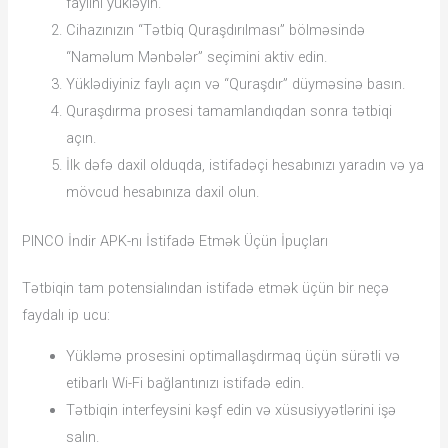
faylını yükləyin.
Cihazınızın “Tətbiq Quraşdırılması” bölməsində
“Naməlum Mənbələr” seçimini aktiv edin.
Yüklədiyiniz faylı açın və “Quraşdır” düyməsinə basın.
Quraşdırma prosesi tamamlandıqdan sonra tətbiqi
açın.
İlk dəfə daxil olduqda, istifadəçi hesabınızı yaradın və ya
mövcud hesabınıza daxil olun.
PINCO İndir APK-nı İstifadə Etmək Üçün İpuçları
Tətbiqin tam potensialından istifadə etmək üçün bir neçə
faydalı ip ucu:
Yükləmə prosesini optimallaşdırmaq üçün sürətli və
etibarlı Wi-Fi bağlantınızı istifadə edin.
Tətbiqin interfeysini kəşf edin və xüsusiyyətlərini işə
salın.