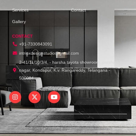
Services
Contact
Gallery
CONTACT
+91-7330843091
intrioxdesignstudio@gmail.com
2-41/11/10/3/4, - harsha tayota showroom, parshatha
nagar, Kondapur, K.v. Rangareddy, Telangana -
500084
I
X
Y
n
-
o
s
t
u
t
w
t
a
i
u
g
t
b
© 2025 Designed By
The Website Makers
r
t
e