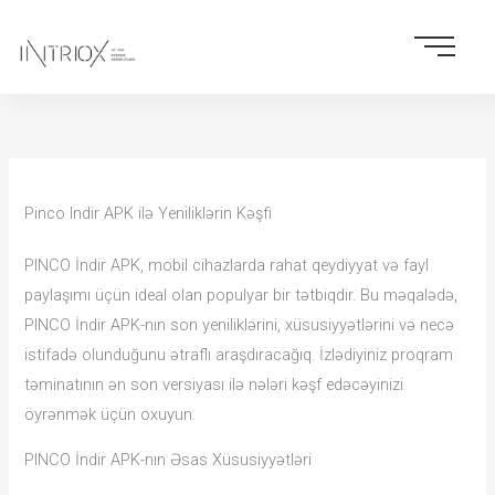
Skip
to
content
Pinco Indir APK ilə Yeniliklərin Kəşfi
PINCO İndir APK, mobil cihazlarda rahat qeydiyyat və fayl
paylaşımı üçün ideal olan populyar bir tətbiqdir. Bu məqalədə,
PINCO İndir APK-nın son yeniliklərini, xüsusiyyətlərini və necə
istifadə olunduğunu ətraflı araşdıracağıq. İzlədiyiniz proqram
təminatının ən son versiyası ilə nələri kəşf edəcəyinizi
öyrənmək üçün oxuyun.
PINCO İndir APK-nın Əsas Xüsusiyyətləri