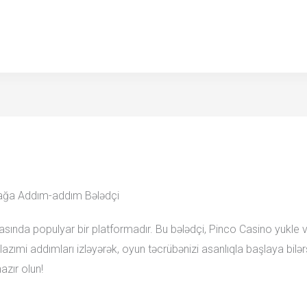
ağa Addım-addım Bələdçi
sında populyar bir platformadır. Bu bələdçi, Pinco Casino yukle
azımi addımları izləyərək, oyun təcrübənizi asanlıqla başlaya bilər
azır olun!