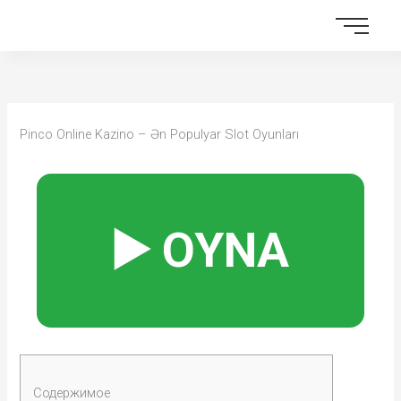
Skip
to
content
Pinco Online Kazino – Ən Populyar Slot Oyunları
▶️ OYNA
Содержимое