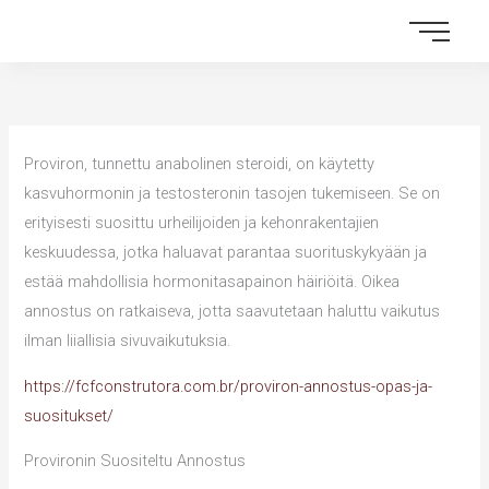
Skip
to
content
Proviron, tunnettu anabolinen steroidi, on käytetty
kasvuhormonin ja testosteronin tasojen tukemiseen. Se on
erityisesti suosittu urheilijoiden ja kehonrakentajien
keskuudessa, jotka haluavat parantaa suorituskykyään ja
estää mahdollisia hormonitasapainon häiriöitä. Oikea
annostus on ratkaiseva, jotta saavutetaan haluttu vaikutus
ilman liiallisia sivuvaikutuksia.
https://fcfconstrutora.com.br/proviron-annostus-opas-ja-
suositukset/
Provironin Suositeltu Annostus