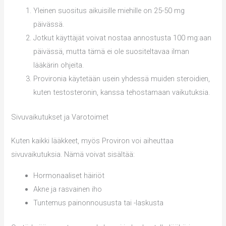
Yleinen suositus aikuisille miehille on 25-50 mg
päivässä.
Jotkut käyttäjät voivat nostaa annostusta 100 mg:aan
päivässä, mutta tämä ei ole suositeltavaa ilman
lääkärin ohjeita.
Provironia käytetään usein yhdessä muiden steroidien,
kuten testosteronin, kanssa tehostamaan vaikutuksia.
Sivuvaikutukset ja Varotoimet
Kuten kaikki lääkkeet, myös Proviron voi aiheuttaa
sivuvaikutuksia. Nämä voivat sisältää:
Hormonaaliset häiriöt
Akne ja rasvainen iho
Tuntemus painonnoususta tai -laskusta