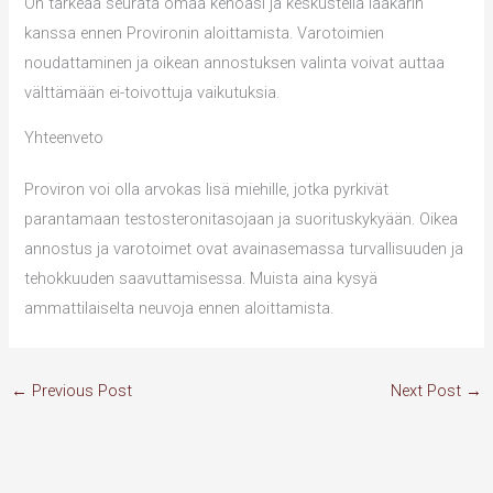
On tärkeää seurata omaa kehoasi ja keskustella lääkärin
kanssa ennen Provironin aloittamista. Varotoimien
noudattaminen ja oikean annostuksen valinta voivat auttaa
välttämään ei-toivottuja vaikutuksia.
Yhteenveto
Proviron voi olla arvokas lisä miehille, jotka pyrkivät
parantamaan testosteronitasojaan ja suorituskykyään. Oikea
annostus ja varotoimet ovat avainasemassa turvallisuuden ja
tehokkuuden saavuttamisessa. Muista aina kysyä
ammattilaiselta neuvoja ennen aloittamista.
←
Previous Post
Next Post
→