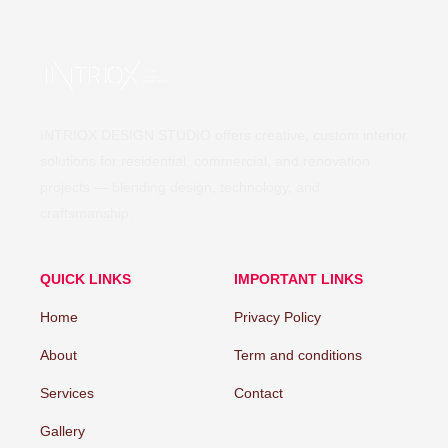
INTRIOX DESIGN STUDIO offers creative, custom interior
solutions for residential, commercial, and renovation
projects — blending design, technology, and
craftsmanship.
QUICK LINKS
IMPORTANT LINKS
Home
Privacy Policy
About
Term and conditions
Services
Contact
Gallery