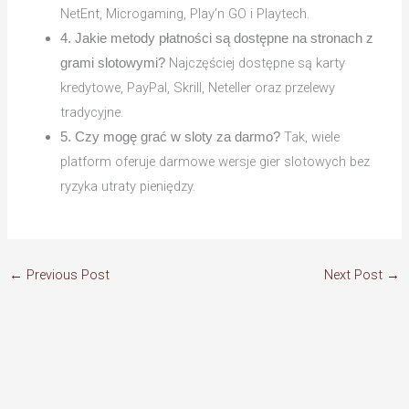
NetEnt, Microgaming, Play’n GO i Playtech.
4. Jakie metody płatności są dostępne na stronach z
Najczęściej dostępne są karty
grami slotowymi?
kredytowe, PayPal, Skrill, Neteller oraz przelewy
tradycyjne.
Tak, wiele
5. Czy mogę grać w sloty za darmo?
platform oferuje darmowe wersje gier slotowych bez
ryzyka utraty pieniędzy.
←
Previous Post
Next Post
→