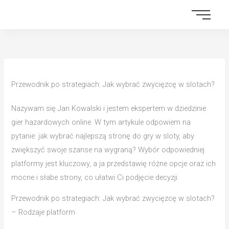
Skip
to
content
Przewodnik po strategiach: Jak wybrać zwycięzcę w slotach?
Nazywam się Jan Kowalski i jestem ekspertem w dziedzinie
gier hazardowych online. W tym artykule odpowiem na
pytanie: jak wybrać najlepszą stronę do gry w sloty, aby
zwiększyć swoje szanse na wygraną? Wybór odpowiedniej
platformy jest kluczowy, a ja przedstawię różne opcje oraz ich
mocne i słabe strony, co ułatwi Ci podjęcie decyzji.
Przewodnik po strategiach: Jak wybrać zwycięzcę w slotach?
– Rodzaje platform