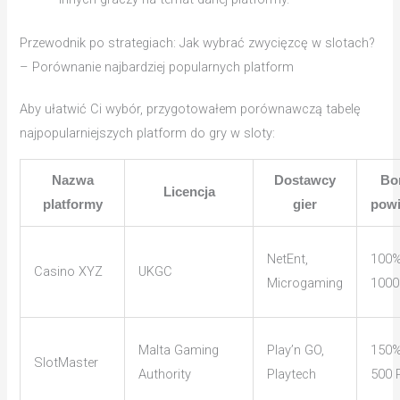
Przewodnik po strategiach: Jak wybrać zwycięzcę w slotach?
– Porównanie najbardziej popularnych platform
Aby ułatwić Ci wybór, przygotowałem porównawczą tabelę
najpopularniejszych platform do gry w sloty:
Nazwa
Dostawcy
Bo
Licencja
platformy
gier
powi
NetEnt,
100%
Casino XYZ
UKGC
Microgaming
1000
Malta Gaming
Play’n GO,
150%
SlotMaster
Authority
Playtech
500 