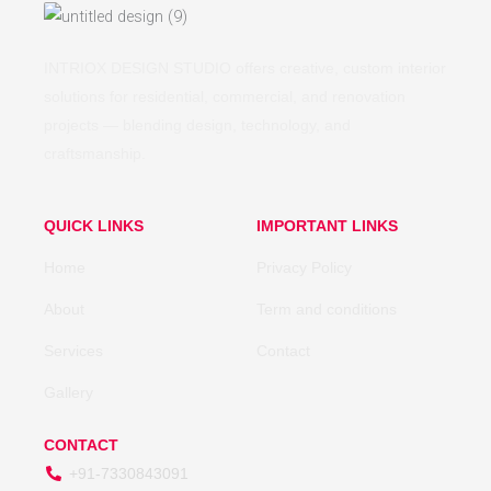
INTRIOX DESIGN STUDIO offers creative, custom interior
solutions for residential, commercial, and renovation
projects — blending design, technology, and
craftsmanship.
QUICK LINKS
IMPORTANT LINKS
Home
Privacy Policy
About
Term and conditions
Services
Contact
Gallery
CONTACT
+91-7330843091