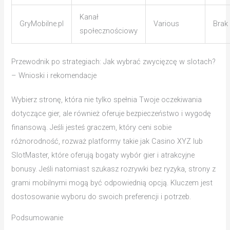
Kanał
GryMobilne.pl
Various
Brak
społecznościowy
Przewodnik po strategiach: Jak wybrać zwycięzcę w slotach?
– Wnioski i rekomendacje
Wybierz stronę, która nie tylko spełnia Twoje oczekiwania
dotyczące gier, ale również oferuje bezpieczeństwo i wygodę
finansową. Jeśli jesteś graczem, który ceni sobie
różnorodność, rozważ platformy takie jak Casino XYZ lub
SlotMaster, które oferują bogaty wybór gier i atrakcyjne
bonusy. Jeśli natomiast szukasz rozrywki bez ryzyka, strony z
grami mobilnymi mogą być odpowiednią opcją. Kluczem jest
dostosowanie wyboru do swoich preferencji i potrzeb.
Podsumowanie