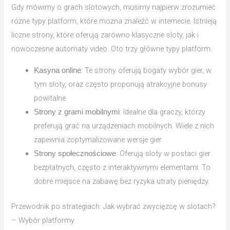
Gdy mówimy o grach slotowych, musimy najpierw zrozumieć
różne typy platform, które można znaleźć w internecie. Istnieją
liczne strony, które oferują zarówno klasyczne sloty, jak i
nowoczesne automaty video. Oto trzy główne typy platform:
: Te strony oferują bogaty wybór gier, w
Kasyna online
tym sloty, oraz często proponują atrakcyjne bonusy
powitalne.
: Idealne dla graczy, którzy
Strony z grami mobilnymi
preferują grać na urządzeniach mobilnych. Wiele z nich
zapewnia zoptymalizowane wersje gier.
: Oferują sloty w postaci gier
Strony społecznościowe
bezpłatnych, często z interaktywnymi elementami. To
dobre miejsce na zabawę bez ryzyka utraty pieniędzy.
Przewodnik po strategiach: Jak wybrać zwycięzcę w slotach?
– Wybór platformy