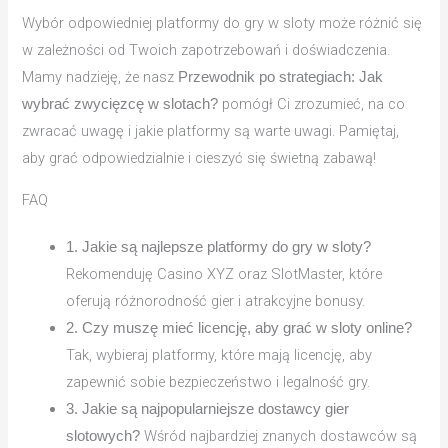
Wybór odpowiedniej platformy do gry w sloty może różnić się
w zależności od Twoich zapotrzebowań i doświadczenia.
Mamy nadzieję, że nasz
Przewodnik po strategiach: Jak
pomógł Ci zrozumieć, na co
wybrać zwycięzcę w slotach?
zwracać uwagę i jakie platformy są warte uwagi. Pamiętaj,
aby grać odpowiedzialnie i cieszyć się świetną zabawą!
FAQ
1. Jakie są najlepsze platformy do gry w sloty?
Rekomenduję Casino XYZ oraz SlotMaster, które
oferują różnorodność gier i atrakcyjne bonusy.
2. Czy muszę mieć licencję, aby grać w sloty online?
Tak, wybieraj platformy, które mają licencję, aby
zapewnić sobie bezpieczeństwo i legalność gry.
3. Jakie są najpopularniejsze dostawcy gier
Wśród najbardziej znanych dostawców są
slotowych?