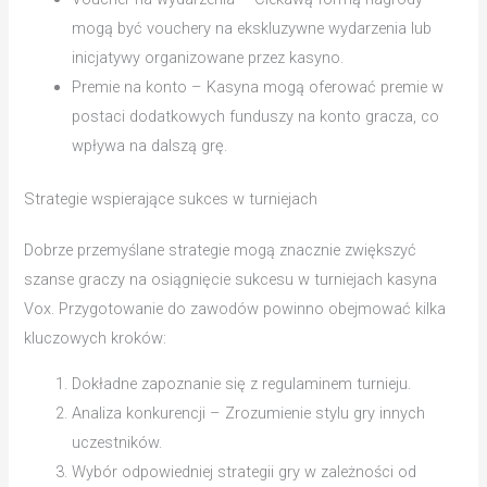
mogą być vouchery na ekskluzywne wydarzenia lub
inicjatywy organizowane przez kasyno.
Premie na konto – Kasyna mogą oferować premie w
postaci dodatkowych funduszy na konto gracza, co
wpływa na dalszą grę.
Strategie wspierające sukces w turniejach
Dobrze przemyślane strategie mogą znacznie zwiększyć
szanse graczy na osiągnięcie sukcesu w turniejach kasyna
Vox. Przygotowanie do zawodów powinno obejmować kilka
kluczowych kroków:
Dokładne zapoznanie się z regulaminem turnieju.
Analiza konkurencji – Zrozumienie stylu gry innych
uczestników.
Wybór odpowiedniej strategii gry w zależności od