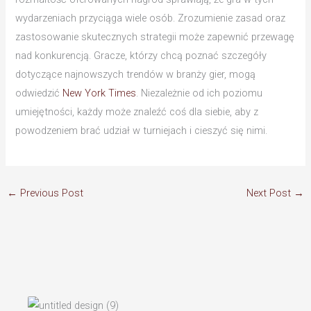
wydarzeniach przyciąga wiele osób. Zrozumienie zasad oraz
zastosowanie skutecznych strategii może zapewnić przewagę
nad konkurencją. Gracze, którzy chcą poznać szczegóły
dotyczące najnowszych trendów w branży gier, mogą
odwiedzić
New York Times
. Niezależnie od ich poziomu
umiejętności, każdy może znaleźć coś dla siebie, aby z
powodzeniem brać udział w turniejach i cieszyć się nimi.
←
Previous Post
Next Post
→