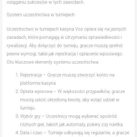
osiąganiu sukcesów w tych zawodach.
System uczestnictwa w turniejach
Uczestnictwo w turniejach kasyna Vox opiera się na jasnych
zasadach, które pomagają w utrzymaniu sprawiedliwości i
rywalizacji. Aby dołączyć do turnieju, gracze muszą spełnić
pewne wymogi, takie jak rejestracja i opłacenie wpisowego.
Oto kluczowe elementy systemu uczestnictwa:
Rejestracja – Gracze muszą stworzyć konto na
platformie kasyna.
Opłata wpisowa – W większości przypadków, gracze
muszą uiścić określoną kwotę, aby wziąć udział w
turnieju.
Wybór gry – Uczestnicy mogą wybierać spośród
różnych gier, takich jak automaty, pokery czy ruletka.
Data i czas – Turnieje odbywają się regularnie, a gracze