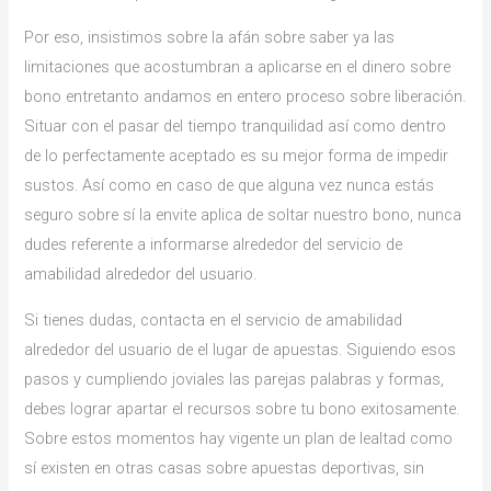
Por eso, insistimos sobre la afán sobre saber ya las
limitaciones que acostumbran a aplicarse en el dinero sobre
bono entretanto andamos en entero proceso sobre liberación.
Situar con el pasar del tiempo tranquilidad así­ como dentro
de lo perfectamente aceptado es su mejor forma de impedir
sustos. Así­ como en caso de que alguna vez nunca estás
seguro sobre sí la envite aplica de soltar nuestro bono, nunca
dudes referente a informarse alrededor del servicio de
amabilidad alrededor del usuario.
Si tienes dudas, contacta en el servicio de amabilidad
alrededor del usuario de el lugar de apuestas. Siguiendo esos
pasos y cumpliendo joviales las parejas palabras y formas,
debes lograr apartar el recursos sobre tu bono exitosamente.
Sobre estos momentos hay vigente un plan de lealtad como
sí existen en otras casas sobre apuestas deportivas, sin