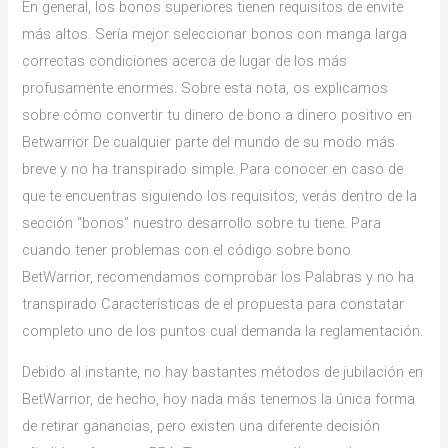
En general, los bonos superiores tienen requisitos de envite
más altos. Serí­a mejor seleccionar bonos con manga larga
correctas condiciones acerca de lugar de los más
profusamente enormes. Sobre esta nota, os explicamos
sobre cómo convertir tu dinero de bono a dinero positivo en
Betwarrior De cualquier parte del mundo de su modo más
breve y no ha transpirado simple. Para conocer en caso de
que te encuentras siguiendo los requisitos, verás dentro de la
sección “bonos” nuestro desarrollo sobre tu tiene. Para
cuando tener problemas con el código sobre bono
BetWarrior, recomendamos comprobar los Palabras y no ha
transpirado Características de el propuesta para constatar
completo uno de los puntos cual demanda la reglamentación.
Debido al instante, no hay bastantes métodos de jubilación en
BetWarrior, de hecho, hoy nada más tenemos la única forma
de retirar ganancias, pero existen una diferente decisión