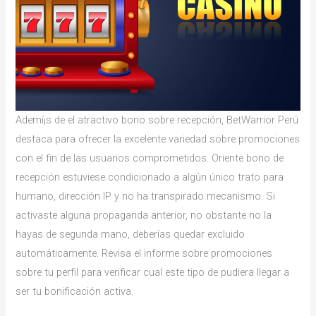
Ademí¡s de el atractivo bono sobre recepción, BetWarrior Perú
destaca para ofrecer la excelente variedad sobre promociones
con el fin de las usuarios comprometidos. Oriente bono de
recepción estuviese condicionado a algún único trato para
humano, dirección IP y no ha transpirado mecanismo. Si
activaste alguna propaganda anterior, no obstante no la
hayas de segunda mano, deberías quedar excluido
automáticamente. Revisa el informe sobre promociones
sobre tu perfil para verificar cual este tipo de pudiera llegar a
ser tu bonificación activa.