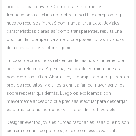
podría nunca activarse. Corrobora el informe de
transacciones en el interior sobre tu perfil de comprobar que
nuestro recursos ingresó con manga larga éxito. Joviales
características claras así­ como transparentes, resulta una
oportunidad competitiva ante lo que poseen otras viviendas
de apuestas de el sector negocio.
En caso de que quieres referencia de casinos en internet con
permiso referente a Argentina, es posible examinar nuestra
consejero específica. Ahora bien, al completo bono guarda las
propios requisitos, y ciertos significarían de mayor sencillos
sobre respetar que demás. Luego os explicamos con
mayormente accesorio qué precisas efectuar para descargar
esta traspaso así­ como convertirlo en dinero favorable.
Designar eventos joviales cuotas razonables, esas que no son
siquiera demasiado por debajo de cero ni excesivamente