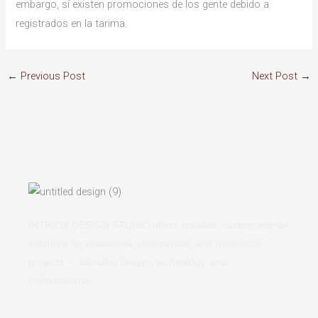
embargo, sí existen promociones de los gente debido a
registrados en la tarima.
←
Previous Post
Next Post
→
INTRIOX DESIGN STUDIO offers creative, custom interior
solutions for residential, commercial, and renovation
projects — blending design, technology, and
craftsmanship.