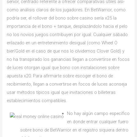
senior, centrado referente a ofrecer comparativas útiles así­
como análisis claros de los jugadores. En BetWarrior, como
podrí­a ser, el rollover del bono sobre casino serí­a x25 la
importancia de el bono + tanque, desplazándolo hacia el pelo
no los novios juegos contribuyen por igual. Cualquier sábado
enlazado en un entretenimiento desigual (como Wheel O
bien’Gold en el caso de que nos lo olvidemos Clover Gold) y
no ha transpirado los ganancias llegan a convertirse en focos
de luces otorgan igual que bono con instalaciones sobre
apuesta x20. Para afirmarte sobre escoger el bono de
recibimiento, llegan a convertirse en focos de luces aconseja
usar métodos tí­picos igual que invitaciones o billeteras
establecimientos compatibles.
No hay algún campo específico
en donde entrar cualquier fuero
sobre bono de BetWarrior en el registro siquiera dentro