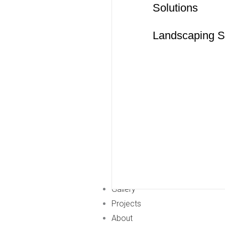
Solutions
Landscaping S
Gallery
Projects
About