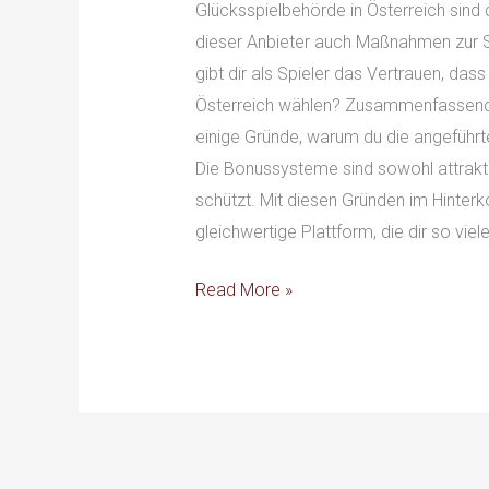
Glücksspielbehörde in Österreich sind d
dieser Anbieter auch Maßnahmen zur Spi
gibt dir als Spieler das Vertrauen, da
Österreich wählen? Zusammenfassend läs
einige Gründe, warum du die angeführte
Die Bonussysteme sind sowohl attraktiv
schützt. Mit diesen Gründen im Hinterk
gleichwertige Plattform, die dir so viel
Read More »