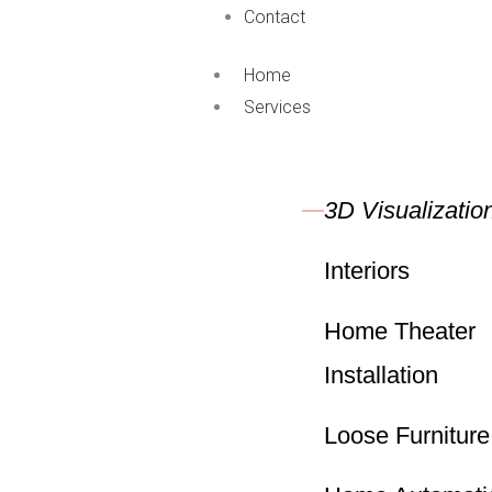
Contact
Home
Services
3D Visualizatio
Interiors
Home Theater
Installation
Loose Furniture