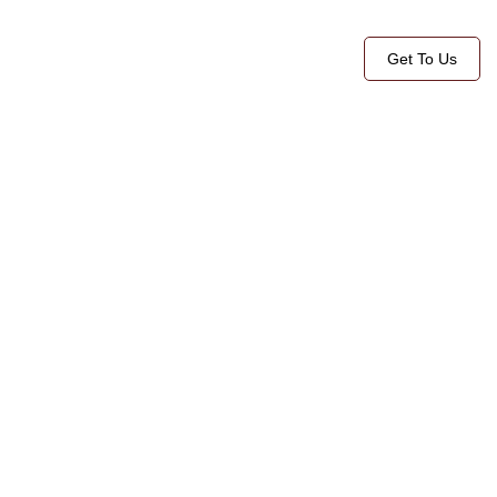
Get To Us