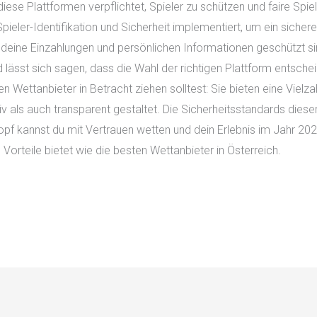
iese Plattformen verpflichtet, Spieler zu schützen und faire Spiel
eler-Identifikation und Sicherheit implementiert, um ein sichere
ss deine Einzahlungen und persönlichen Informationen geschützt s
st sich sagen, dass die Wahl der richtigen Plattform entscheiden
n Wettanbieter in Betracht ziehen solltest: Sie bieten eine Viel
 als auch transparent gestaltet. Die Sicherheitsstandards diese
opf kannst du mit Vertrauen wetten und dein Erlebnis im Jahr 202
e Vorteile bietet wie die besten Wettanbieter in Österreich.