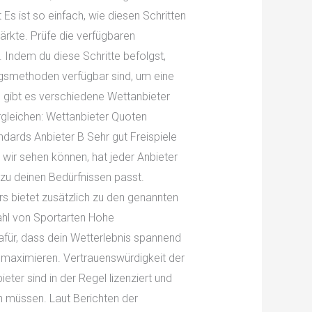
s ist so einfach, wie diesen Schritten
ärkte. Prüfe die verfügbaren
Indem du diese Schritte befolgst,
ungsmethoden verfügbar sind, um eine
 gibt es verschiedene Wettanbieter
rgleichen: Wettanbieter Quoten
dards Anbieter B Sehr gut Freispiele
wir sehen können, hat jeder Anbieter
e zu deinen Bedürfnissen passt.
rs bietet zusätzlich zu den genannten
zahl von Sportarten Hohe
für, dass dein Wetterlebnis spannend
zu maximieren. Vertrauenswürdigkeit der
ter sind in der Regel lizenziert und
n müssen. Laut Berichten der