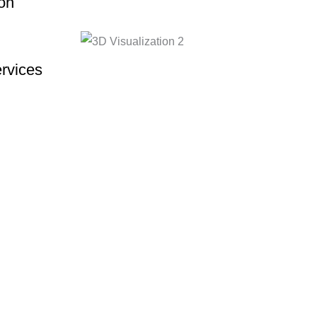
on
rvices