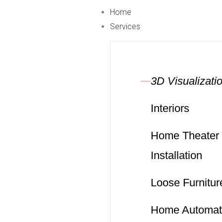
Skip
Home
to
Services
content
3D Visualizati
Interiors
Home Theater
Installation
Loose Furnitur
Home Automat