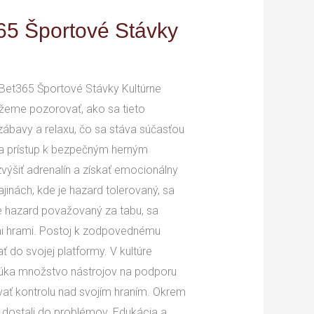
365 Športové Stávky
 Bet365 Športové Stávky Kultúrne
ôžeme pozorovať, ako sa tieto
zábavy a relaxu, čo sa stáva súčasťou
 na prístup k bezpečným herným
zvýšiť adrenalín a získať emocionálny
jinách, kde je hazard tolerovaný, sa
je hazard považovaný za tabu, sa
mi hrami. Postoj k zodpovednému
do svojej platformy. V kultúre
onúka množstvo nástrojov na podporu
ať kontrolu nad svojím hraním. Okrem
a dostali do problémov. Edukácia a