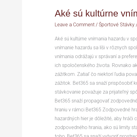
Aké sú kultúrne vní
Aké
sú
Leave a Comment
/
Športové Stávky
kultúrne
vnímania
Aké sú kultúrne vnímania hazardu v sp
hazardu
vnímanie hazardu sa líši v rôznych s
v
vnímania odrážajú v správaní a prefer
spoločnosti
ich spoločenského života. Rovnako ako
Bet365
zážitkom. Zatiaľ čo niektorí ľudia pov
Športové
zážitok. Bet365 sa snaží prispôsobiť k
Stávky
stávkovanie považuje za prijateľný sp
Bet365 snaží propagovať zodpovedné 
hraniu v rámci Bet365 Zodpovedné hra
hazardných hier je dôležité, aby hráč
zodpovedného hrania, ako sú limity s
toho, Bet365 sa snaží vytvoriť prostre