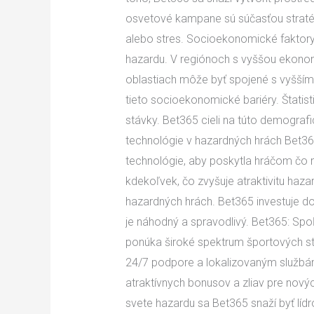
osvetové kampane sú súčasťou stratégi
alebo stres. Socioekonomické faktory
hazardu. V regiónoch s vyššou ekonomi
oblastiach môže byť spojené s vyšším 
tieto socioekonomické bariéry. Štatist
stávky. Bet365 cieli na túto demograf
technológie v hazardných hrách Bet36
technológie, aby poskytla hráčom čo n
kdekoľvek, čo zvyšuje atraktivitu haz
hazardných hrách. Bet365 investuje do
je náhodný a spravodlivý. Bet365: Spo
ponúka široké spektrum športových stá
24/7 podpore a lokalizovaným službá
atraktívnych bonusov a zliav pre nov
svete hazardu sa Bet365 snaží byť líd