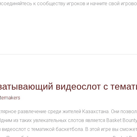
оединяйтесь к сообществу игроков и начните свой игровой
хватывающий видеослот с темат
itemakers
лярное развлечение среди жителей Казахстана. Они позво
ним из таких увлекательных слотов является Basket Bounty
 видеослот с тематикой баскетбола. В этой игре вы сможе