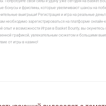
ы. Попробуйте свои силы и удачу уже сегодня на Basket Bou
ые бонусы и фриспины, которые увеличивают шансы на побед
ительные выигрыши! Регистрация и игра на реальные деньги
 вам необходимо зарегистрироваться на платформе онлайн-ка
ой опыт и возможности Играя в Basket Bounty, вы окунетесь
венной графикой, увлекательным сюжетом и большими выи
вие от игры в казино!