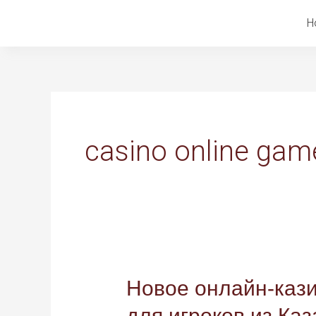
Skip
H
to
content
casino online game
Новое онлайн-кази
Новое
онлайн-
для игроков из Ка