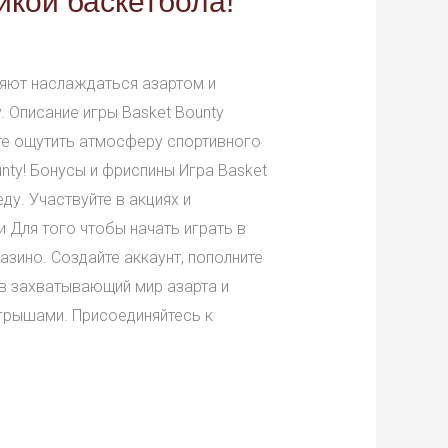
икой баскетбола!
ляют наслаждаться азартом и
. Описание игры Basket Bounty
те ощутить атмосферу спортивного
nty! Бонусы и фриспины Игра Basket
у. Участвуйте в акциях и
 Для того чтобы начать играть в
зино. Создайте аккаунт, пополните
 в захватывающий мир азарта и
грышами. Присоединяйтесь к