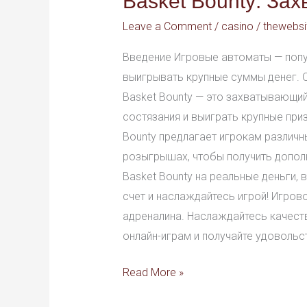
Basket Bounty: За
Bounty:
Leave a Comment
/
casino
/
thewebs
Захватывающий
видеослот
Введение Игровые автоматы — попу
с
выигрывать крупные суммы денег. Од
тематикой
Basket Bounty — это захватывающий
баскетбола!
состязания и выиграть крупные приз
Bounty предлагает игрокам различн
розыгрышах, чтобы получить дополн
Basket Bounty на реальные деньги,
счет и наслаждайтесь игрой! Игров
адреналина. Наслаждайтесь качест
онлайн-играм и получайте удовольст
Read More »