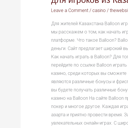
казино
Leave a Comment
/
casino
/
thewebs
Balloon:
широкий
Для жителей Казахстана Balloon иг
выбор
мы расскажем о том, как начать игр
игр
платформе. Что такое Balloon? Ball
и
деньги. Сайт предлагает широкий в
щедрые
Как начать играть в Balloon? Для т
бонусы
перейдите по ссылке Balloon играт
для
казино, среди которых вы сможете 
игроков
являются различные бонусы и фрисп
из
вы будете получать различные бону
Казахстана
казино на Balloon На сайте Balloon
покер и многое другое. Каждая игр
азарта и приятно провести время. З
увлекательных онлайн-играх. С шир