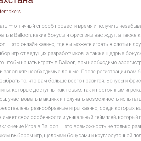
itemakers
рать — отличный способ провести время и получить незабыв
ать в Balloon, какие бонусы и фриспины вас ждут, а также 
oon — это онлайн-казино, где вы можете играть в слоты и др
ыбор игр от ведущих разработчиков, а также щедрые бонусы
ого чтобы начать играть в Balloon, вам необходимо зарегист
ь и заполните необходимые данные. После регистрации вам 
выбрать то, что вам больше всего нравится. Бонусы и фри
ины, которые доступны как новым, так и постоянным игрока
сы, участвовать в акциях и получать возможность испытать
 представлены разнообразные игры казино, среди которых вы
а имеет свои особенности и уникальный геймплей, который 
аключение Игра в Balloon — это возможность не только разв
оким выбором игр, щедрыми бонусами и круглосуточной под