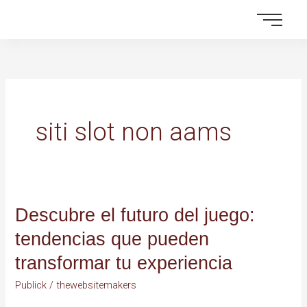
Skip
to
content
siti slot non aams
Descubre el futuro del juego:
Descubre
el
tendencias que pueden
futuro
transformar tu experiencia
del
juego:
Publick
/
thewebsitemakers
tendencias