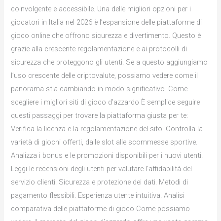
coinvolgente e accessibile. Una delle migliori opzioni per i
giocatori in Italia nel 2026 è l’espansione delle piattaforme di
gioco online che offrono sicurezza e divertimento. Questo è
grazie alla crescente regolamentazione e ai protocolli di
sicurezza che proteggono gli utenti. Se a questo aggiungiamo
l’uso crescente delle criptovalute, possiamo vedere come il
panorama stia cambiando in modo significativo. Come
scegliere i migliori siti di gioco d’azzardo È semplice seguire
questi passaggi per trovare la piattaforma giusta per te:
Verifica la licenza e la regolamentazione del sito. Controlla la
varietà di giochi offerti, dalle slot alle scommesse sportive.
Analizza i bonus e le promozioni disponibili per i nuovi utenti.
Leggi le recensioni degli utenti per valutare l’affidabilità del
servizio clienti. Sicurezza e protezione dei dati. Metodi di
pagamento flessibili. Esperienza utente intuitiva. Analisi
comparativa delle piattaforme di gioco Come possiamo