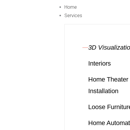
Skip
Home
to
Services
content
3D Visualizati
Interiors
Home Theater
Installation
Loose Furnitur
Home Automat