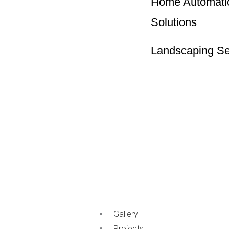
Home Automati
Solutions
Landscaping Se
Gallery
Projects