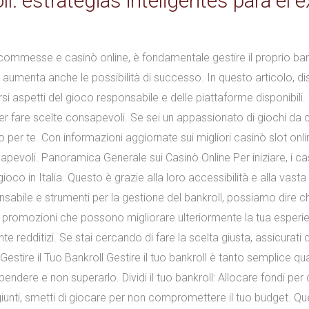
: estrategias inteligentes para el é
scommesse e casinò online, è fondamentale gestire il proprio ban
 aumenta anche le possibilità di successo. In questo articolo, d
ersi aspetti del gioco responsabile e delle piattaforme disponibili.
 per fare scelte consapevoli. Se sei un appassionato di giochi da 
sto per te. Con informazioni aggiornate sui migliori casinò slot onl
sapevoli. Panoramica Generale sui Casinò Online Per iniziare, i ca
 gioco in Italia. Questo è grazie alla loro accessibilità e alla vas
sabile e strumenti per la gestione del bankroll, possiamo dire ch
e promozioni che possono migliorare ulteriormente la tua esperien
 redditizi. Se stai cercando di fare la scelta giusta, assicurati d
stire il Tuo Bankroll Gestire il tuo bankroll è tanto semplice qua
endere e non superarlo. Dividi il tuo bankroll: Allocare fondi per
aggiunti, smetti di giocare per non compromettere il tuo budget. Qu