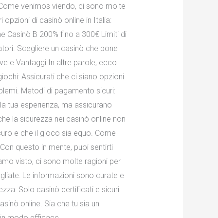
co Come venimos viendo, ci sono molte
opzioni di casinò online in Italia:
 Casinò B 200% fino a 300€ Limiti di
tori. Scegliere un casinò che pone
ve e Vantaggi In altre parole, ecco
iochi: Assicurati che ci siano opzioni
oblemi. Metodi di pagamento sicuri:
 la tua esperienza, ma assicurano
che la sicurezza nei casinò online non
sicuro e che il gioco sia equo. Come
 Con questo in mente, puoi sentirti
amo visto, ci sono molte ragioni per
agliate: Le informazioni sono curate e
za: Solo casinò certificati e sicuri
sinò online. Sia che tu sia un
e in modo efficace.