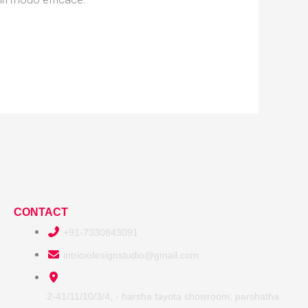
CONTACT
+91-7330843091
intrioxdesignstudio@gmail.com
2-41/11/10/3/4, - harsha tayota showroom, parshatha