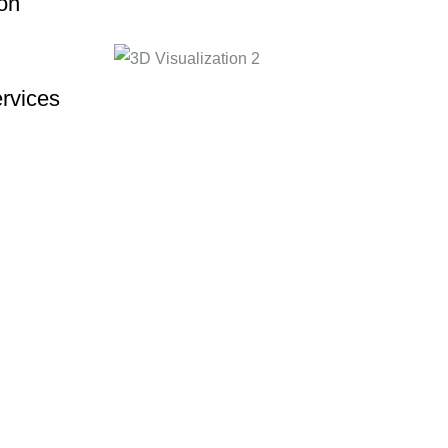
on
rvices