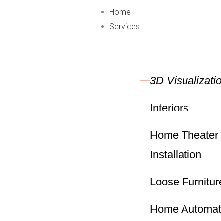
Skip
Home
to
Services
content
3D Visualizati
Interiors
Home Theater
Installation
Loose Furnitur
Home Automat