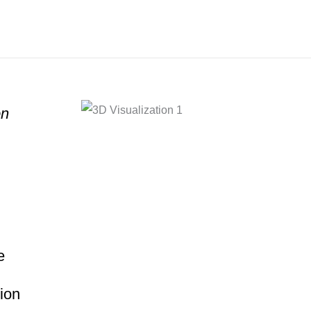
on
e
ion