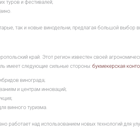
их туров и фестивалей;
вино.
арые, так и новые винодельни, предлагая большой выбор в
ропольский край. Этот регион известен своей агрономиче
оль имеет следующие сильные стороны:
букмекерская конто
ибридов винограда;
ваниям и центрам инноваций;
кция;
ля винного туризма.
вно работает над использованием новых технологий для улу