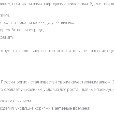
вином, но и красивыми природными пейзажами. Здесь выяв
 зима;
рада, от классических до уникальных;
ереработки винограда;
ourism.
ствует в винодельческих выставках и получает высокие оц
России, регион стал известен своим качественным вином. 
то создает уникальные условия для роста. Главные преиму
орским влиянием;
оделия, уходящие корнями в античные времена;