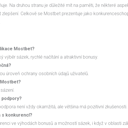
uje. Na druhou stranu je důležité mít na paměti, že některé asp
t zlepšení. Celkově se Mostbet prezentuje jako konkurencescho
.
plikace Mostbet?
ý výběr sázek, rychlé načítání a atraktivní bonusy.
ečná?
kou úroveň ochrany osobních údajů uživatelů.
í Mostbet?
 sázení.
é podpory?
 podpora není vždy okamžitá, ale většina má pozitivní zkušenosti.
 s konkurencí?
renci ve výhodách bonusů a možností sázek, i když v oblasti z