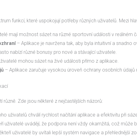
rum funkcí, které uspokojují potřeby různých uživatelů. Mezi hlavn
telé mají možnost sázet na různé sportovní události v reálném č
ozhraní
– Aplikace je navržena tak, aby byla intuitivní a snadno o
to nabízí různé bonusy pro nové a stávající uživatele.
živatelé mohou sázet na živé události přímo z aplikace.
jů
– Aplikace zaručuje vysokou úroveň ochrany osobních údajů u
kací
í různě. Zde jsou některé z nejčastějších názorů:
o uživatelů chválí rychlost načítání aplikace a efektivitu při sáze
í uživatelé uvádějí, že podpora není vždy okamžitá, což může být 
kteří uživatelé by uvítali lepší systém navigace a přehlednější zob