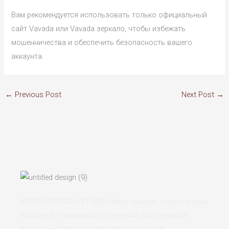
Вам рекомендуется использовать только официальный
сайт Vavada или Vavada зеркало, чтобы избежать
мошенничества и обеспечить безопасность вашего
аккаунта.
←
Previous Post
Next Post
→
INTRIOX DESIGN STUDIO offers creative, custom interior
solutions for residential, commercial, and renovation
projects — blending design, technology, and