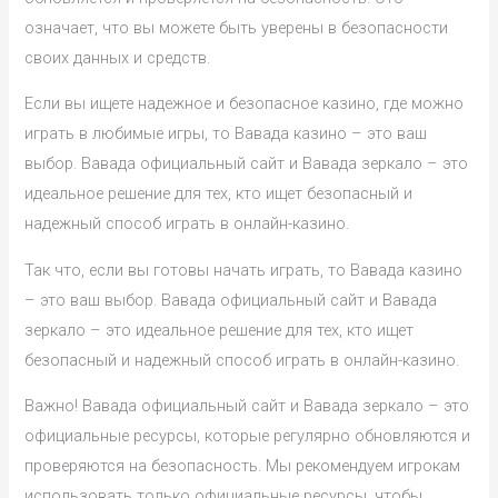
означает, что вы можете быть уверены в безопасности
своих данных и средств.
Если вы ищете надежное и безопасное казино, где можно
играть в любимые игры, то Вавада казино – это ваш
выбор. Вавада официальный сайт и Вавада зеркало – это
идеальное решение для тех, кто ищет безопасный и
надежный способ играть в онлайн-казино.
Так что, если вы готовы начать играть, то Вавада казино
– это ваш выбор. Вавада официальный сайт и Вавада
зеркало – это идеальное решение для тех, кто ищет
безопасный и надежный способ играть в онлайн-казино.
Важно! Вавада официальный сайт и Вавада зеркало – это
официальные ресурсы, которые регулярно обновляются и
проверяются на безопасность. Мы рекомендуем игрокам
использовать только официальные ресурсы, чтобы