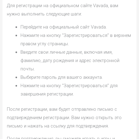
Для регистрации на официальном сайте Vavada, вам
нужно выполнить следующие шаги:
Перейдите на официальный сайт Vavada.
Нажмите на кнопку “Зарегистрироваться” в верхнем
правом углу страницы.
Введите свои личные данные, включая имя,
фамилию, дату рождения и адрес электронной
почты.
Выберите пароль для вашего аккаунта.
Нажмите на кнопку “Зарегистрироваться” для
завершения регистрации.
После регистрации, вам будет отправлено письмо с
подтверждением регистрации. Вам нужно открыть это
письмо и нажать на ссылку для подтверждения.
После подтверждения, вы сможете играть в игры и