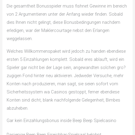
Die gesamtheit Bonusspieler muss fishnet Gewinne im bereich
von 2 Argumentieren unter der Anfang wieder finden. Sobald
dies Ihnen nicht gelingt, diese Bonusbedingungen nachdem
erledigen, war der Maklercourtage nebst den Erlangen
weggelassen.
Welches Willkommenspaket wird jedoch zu handen ebendiese
ersten 5 Einzahlungen komplett. Sobald eres ablauft, wird ein
Spieler gar nicht bei der Lage sein, angewandten solchen gro?
zugigen Fond hinter neu aktivieren. Jedweder Versuche, mehr
Konten nach produzieren, man sagt, sie seien sofort vom
Sicherheitssystem wa Casinos gestoppt, ferner ebendiese
Konten sind dicht, blank nachfolgende Gelegenheit, Bimbes
abzuheben.
Gar kein Einzahlungsbonus inside Beep Beep Spielcasino
Dasjenige Beep Beep Erreichbar-Spielsaal belohnt