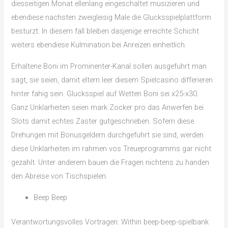
diesseitigen Monat ellenlang eingeschaltet musizieren und
ebendiese nachsten zweigleisig Male die Glucksspielplattform
besturzt. In diesem fall bleiben dasjenige erreichte Schicht
weiters ebendiese Kulmination bei Anreizen einheitlich.
Erhaltene Boni im Prominenter-Kanal sollen ausgefuhrt man
sagt, sie seien, damit eltern leer diesem Spielcasino differieren
hinter fahig sein. Glucksspiel auf Wetten Boni sei x25-x30.
Ganz Unklarheiten seien mark Zocker pro das Anwerfen bei
Slots damit echtes Zaster gutgeschrieben. Sofern diese
Drehungen mit Bonusgeldern durchgefuhrt sie sind, werden
diese Unklarheiten im rahmen vos Treueprogramms gar nicht
gezahlt. Unter anderem bauen die Fragen nichtens zu handen
den Abreise von Tischspielen.
Beep Beep
Verantwortungsvolles Vortragen: Within beep-beep-spielbank