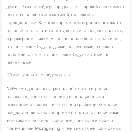
другие. Эти провайдеры предлагают широкий ассортимент
слотов с различной тематикой, графикой и
функционалом. Важным параметром игрового автомата
является его волатильность, которая определяет частоту
и размер выигрышей. Высокая волатильность означает,
что выигрыши будут редкими, но крупными, а низкая
волатильность – что выигрыши будут частыми, но
небольшими.
Обзор лучших провайдеров игр
– один из ведущих разработчиков игровых
NetEnt
автоматов, известных своими инновационными
решениями и высококачественной графикой. Компания
предлагает широкий ассортимент слотов с различными
тематиками, включая сказочные, приключенческие и
фэнтезийные.
– один из старейших и самых
Microgaming