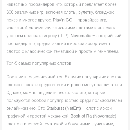
известных провайдеров игр, который предлагает более
800 различных игр, включая слоты, рулетку, блэкджек,
покер и многое другое.
– провайдер игр,
Play’n GO
известный своими качественными слотами и высоким
уровнем возврата игроку (RTP).
– австрийский
Novomatic
провайдер игр, предлагающий широкий ассортимент
слотов с классической тематикой и простым геймплеем.
Топ-5 самых популярных слотов
Составить однозначный топ-5 самых популярных слотов
сложно, так как предпочтения игроков могут различаться.
Однако, можно выделить несколько игр, которые
пользуются особой популярностью среди пользователей
онлайн-казино. Это
– слот с яркой
Starburst (NetEnt)
графикой и простой механикой,
–
Book of Ra (Novomatic)
слот с египетской тематикой и бонусными функциями,