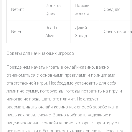
Gonzo’s
Поиски
NetEnt
Средняя
Quest
золота
Dead or
Дикий
NetEnt
Очень высок
Alive
Запад
Советы для начинающих игроков
Прежде чем начать играть в онлайн-казино, важно
ознакомиться с основными правилами и принципами
ответственной игры. Необходимо установить для себя
лимит на сумму, которую вы готовы потратить на игру, и
никогда не превышать этот лимит. Не следует
рассматривать онлайн-казино как способ заработка, а
лишь как развлечение. Важно выбирать надежные и
лицензированные онлайн-казино, которые гарантируют
честность игры и безопасность ваших средств. Перед тем,