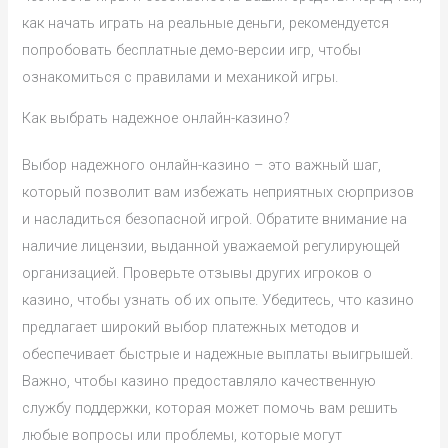
как начать играть на реальные деньги, рекомендуется
попробовать бесплатные демо-версии игр, чтобы
ознакомиться с правилами и механикой игры.
Как выбрать надежное онлайн-казино?
Выбор надежного онлайн-казино – это важный шаг,
который позволит вам избежать неприятных сюрпризов
и насладиться безопасной игрой. Обратите внимание на
наличие лицензии, выданной уважаемой регулирующей
организацией. Проверьте отзывы других игроков о
казино, чтобы узнать об их опыте. Убедитесь, что казино
предлагает широкий выбор платежных методов и
обеспечивает быстрые и надежные выплаты выигрышей.
Важно, чтобы казино предоставляло качественную
службу поддержки, которая может помочь вам решить
любые вопросы или проблемы, которые могут