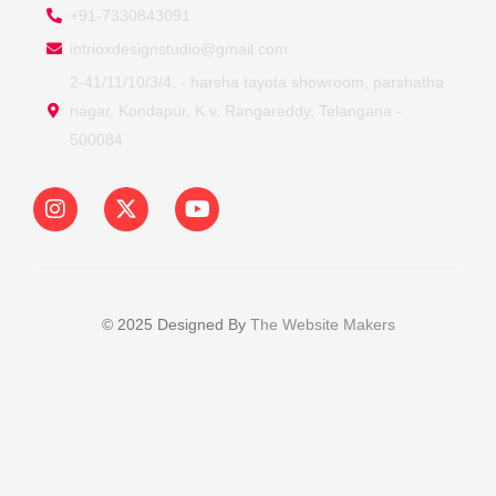
+91-7330843091
intrioxdesignstudio@gmail.com
2-41/11/10/3/4, - harsha tayota showroom, parshatha
nagar, Kondapur, K.v. Rangareddy, Telangana -
500084
I
X
Y
n
-
o
s
t
u
t
w
t
a
i
u
g
t
b
© 2025 Designed By
The Website Makers
r
t
e
a
e
m
r