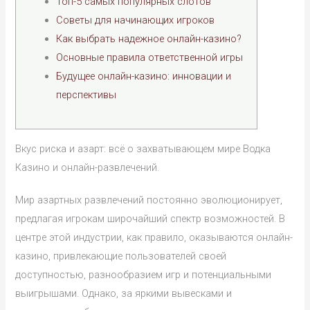
Топ-5 самых популярных слотов
Советы для начинающих игроков
Как выбрать надежное онлайн-казино?
Основные правила ответственной игры
Будущее онлайн-казино: инновации и
перспективы
Вкус риска и азарт: всё о захватывающем мире Водка
Казино и онлайн-развлечений.
Мир азартных развлечений постоянно эволюционирует,
предлагая игрокам широчайший спектр возможностей. В
центре этой индустрии, как правило, оказываются онлайн-
казино, привлекающие пользователей своей
доступностью, разнообразием игр и потенциальными
выигрышами. Однако, за яркими вывесками и