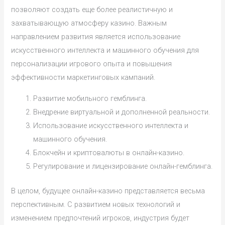
позволяют создать еще более реалистичную и
захватывающую атмосферу казино. Важным
направлением развития является использование
искусственного интеллекта и машинного обучения для
персонализации игрового опыта и повышения
эффективности маркетинговых кампаний.
Развитие мобильного гемблинга.
Внедрение виртуальной и дополненной реальности.
Использование искусственного интеллекта и
машинного обучения.
Блокчейн и криптовалюты в онлайн-казино.
Регулирование и лицензирование онлайн-гемблинга.
В целом, будущее онлайн-казино представляется весьма
перспективным. С развитием новых технологий и
изменением предпочтений игроков, индустрия будет