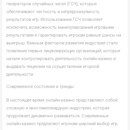
генераторов случайных чисел (ГСЧ), которые
обеспечивают честность и непредсказуемость
результатов игр. Использование ГСЧ позволяет
исключить возможность манипулирования игровыми
результатами и гарантировать игрокам равные шансы на
выигрыш. Важным фактором развития индустрии стало
появление первых лицензирующих организаций, которые
начали контролировать деятельность онлайн-казино и
выдавать лицензии на осуществление игорной
деятельности.
Современное состояние и тренды
В настоящее время онлайн-казино представляют собой
сложную и многомиллиардную индустрию, которая
продолжает динамично развиваться. Современные
онлайн-казино предлагают игрокам широкий выбор игр,