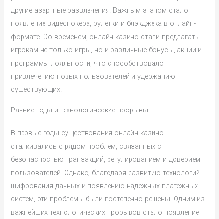
другие азартные развлечения. Важным этапом стало
появление видеопокера, рулетки и блэкджека в онлайн-
формате. Со временем, онлайн-казино стали предлагать
игрокам не только игры, но и различные бонусы, акции и
программы лояльности, что способствовало
привлечению новых пользователей и удержанию
существующих.
Ранние годы и технологические прорывы
В первые годы существования онлайн-казино
сталкивались с рядом проблем, связанных с
безопасностью транзакций, регулированием и доверием
пользователей. Однако, благодаря развитию технологий
шифрования данных и появлению надежных платежных
систем, эти проблемы были постепенно решены. Одним из
важнейших технологических прорывов стало появление