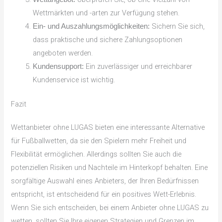
Wettmärkten und -arten zur Verfügung stehen.
Sichern Sie sich,
Ein- und Auszahlungsmöglichkeiten:
dass praktische und sichere Zahlungsoptionen
angeboten werden.
Ein zuverlässiger und erreichbarer
Kundensupport:
Kundenservice ist wichtig.
Fazit
Wettanbieter ohne LUGAS bieten eine interessante Alternative
für Fußballwetten, da sie den Spielern mehr Freiheit und
Flexibilität ermöglichen. Allerdings sollten Sie auch die
potenziellen Risiken und Nachteile im Hinterkopf behalten. Eine
sorgfältige Auswahl eines Anbieters, der Ihren Bedürfnissen
entspricht, ist entscheidend für ein positives Wett-Erlebnis.
Wenn Sie sich entscheiden, bei einem Anbieter ohne LUGAS zu
wetten, sollten Sie Ihre eigenen Strategien und Grenzen im