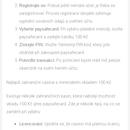
Pokud ještě nemáte účet, je třeba se
Registrujte se:
zaregistrovat. Proces registrace obvykle zahrnuje
vyplnění osobních údajů a ověření účtu.
Při výběru platební metody zvolte
Vyberte paysafecard:
paysafecard a zadejte částku 100 Kč.
Vložte 16místný PIN kód, který jste
Získejte PIN:
obdrželi při zakoupení paysafecard.
Po potvrzení byste měli mít peníze
Potvrďte transakci:
okamžitě na svém herním účtu.
Nejlepší zahraniční casina s minimálním vkladem 100 Kč
Existuje několik zahraničních kasin, která nabízejí možnost
vkladu 100 Kč přes paysafecard. Zde je několik tipů, na co se
zaměřit při výběru:
Ujistěte se, že casino má platnou licenci,
Licencování: