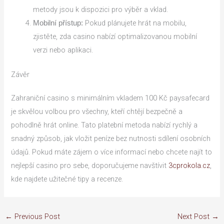
metody jsou k dispozici pro výběr a vklad.
Pokud plánujete hrát na mobilu,
Mobilní přístup:
zjistěte, zda casino nabízí optimalizovanou mobilní
verzi nebo aplikaci.
Závěr
Zahraniční casino s minimálním vkladem 100 Kč paysafecard
je skvělou volbou pro všechny, kteří chtějí bezpečně a
pohodlně hrát online. Tato platební metoda nabízí rychlý a
snadný způsob, jak vložit peníze bez nutnosti sdílení osobních
údajů. Pokud máte zájem o více informací nebo chcete najít to
nejlepší casino pro sebe, doporučujeme navštívit
3cprokola.cz
,
kde najdete užitečné tipy a recenze.
←
Previous Post
Next Post
→