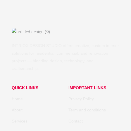
INTRIOX DESIGN STUDIO offers creative, custom interior
solutions for residential, commercial, and renovation
projects — blending design, technology, and
craftsmanship.
QUICK LINKS
IMPORTANT LINKS
Home
Privacy Policy
About
Term and conditions
Services
Contact