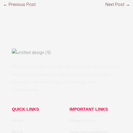
←
Previous Post
Next Post
→
INTRIOX DESIGN STUDIO offers creative, custom interior
solutions for residential, commercial, and renovation
projects — blending design, technology, and
craftsmanship.
QUICK LINKS
IMPORTANT LINKS
Home
Privacy Policy
About
Term and conditions