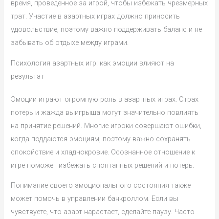
время, проведенное за игрой, чтобы избежать чрезмерных
трат. Участие в азартных играх должно приносить
удовольствие, поэтому важно поддерживать баланс и не
забывать об отдыхе между играми.
Психология азартных игр: как эмоции влияют на
результат
Эмоции играют огромную роль в азартных играх. Страх
потерь и жажда выигрыша могут значительно повлиять
на принятие решений. Многие игроки совершают ошибки,
когда поддаются эмоциям, поэтому важно сохранять
спокойствие и хладнокровие. Осознанное отношение к
игре поможет избежать спонтанных решений и потерь.
Понимание своего эмоционального состояния также
может помочь в управлении банкроллом. Если вы
чувствуете, что азарт нарастает, сделайте паузу. Часто