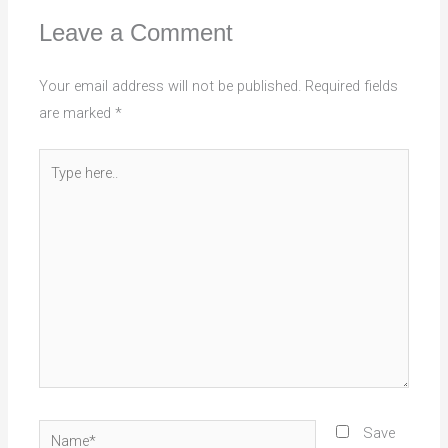
Leave a Comment
Your email address will not be published.
Required fields
are marked
*
Type
here..
Name*
Save