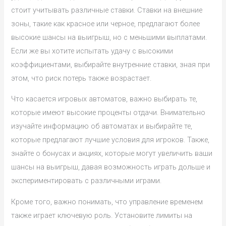
стоит учитывать различные ставки. Ставки на внешние
зоны, такие как красное или черное, предлагают более
высокие шансы на выигрыш, но с меньшими выплатами.
Если же вы хотите испытать удачу с высокими
коэффициентами, выбирайте внутренние ставки, зная при
этом, что риск потерь также возрастает.
Что касается игровых автоматов, важно выбирать те,
которые имеют высокие проценты отдачи. Внимательно
изучайте информацию об автоматах и выбирайте те,
которые предлагают лучшие условия для игроков. Также,
знайте о бонусах и акциях, которые могут увеличить ваши
шансы на выигрыш, давая возможность играть дольше и
экспериментировать с различными играми.
Кроме того, важно понимать, что управление временем
также играет ключевую роль. Установите лимиты на