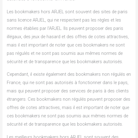
Les bookmakers hors ARJEL sont souvent des sites de paris
sans licence ARJEL, qui ne respectent pas les règles et les
normes établies par l’ARJEL. Ils peuvent proposer des paris
illégaux, des jeux de hasard et des offres de cotes attractives,
mais il est important de noter que ces bookmakers ne sont
pas régulés et ne sont pas soumis aux mêmes normes de
sécurité et de transparence que les bookmakers autorisés.
Cependant, il existe également des bookmakers non régulés en
France, qui ne sont pas autorisés à fonctionner dans le pays,
mais qui peuvent proposer des services de paris à des clients
étrangers. Ces bookmakers non régulés peuvent proposer des
offres de cotes attractives, mais il est important de noter que
ces bookmakers ne sont pas soumis aux mêmes normes de
sécurité et de transparence que les bookmakers autorisés.
Les meilleurs bookmakers hors ARJEL sont souvent des