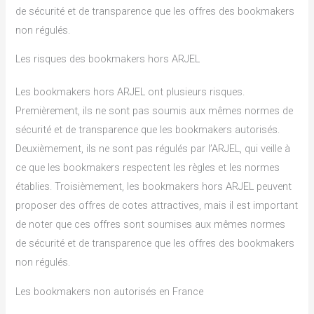
de sécurité et de transparence que les offres des bookmakers
non régulés.
Les risques des bookmakers hors ARJEL
Les bookmakers hors ARJEL ont plusieurs risques.
Premièrement, ils ne sont pas soumis aux mêmes normes de
sécurité et de transparence que les bookmakers autorisés.
Deuxièmement, ils ne sont pas régulés par l’ARJEL, qui veille à
ce que les bookmakers respectent les règles et les normes
établies. Troisièmement, les bookmakers hors ARJEL peuvent
proposer des offres de cotes attractives, mais il est important
de noter que ces offres sont soumises aux mêmes normes
de sécurité et de transparence que les offres des bookmakers
non régulés.
Les bookmakers non autorisés en France