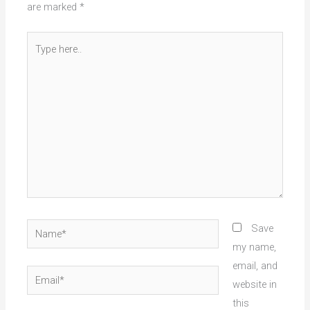
are marked
*
Type
here..
Name*
Save
my name,
email, and
Email*
website in
this