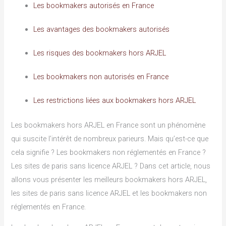
Les bookmakers autorisés en France
Les avantages des bookmakers autorisés
Les risques des bookmakers hors ARJEL
Les bookmakers non autorisés en France
Les restrictions liées aux bookmakers hors ARJEL
Les bookmakers hors ARJEL en France sont un phénomène
qui suscite l’intérêt de nombreux parieurs. Mais qu’est-ce que
cela signifie ? Les bookmakers non réglementés en France ?
Les sites de paris sans licence ARJEL ? Dans cet article, nous
allons vous présenter les meilleurs bookmakers hors ARJEL,
les sites de paris sans licence ARJEL et les bookmakers non
réglementés en France.