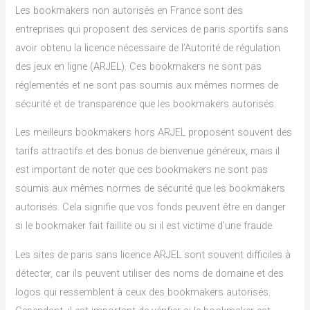
Les bookmakers non autorisés en France sont des
entreprises qui proposent des services de paris sportifs sans
avoir obtenu la licence nécessaire de l’Autorité de régulation
des jeux en ligne (ARJEL). Ces bookmakers ne sont pas
réglementés et ne sont pas soumis aux mêmes normes de
sécurité et de transparence que les bookmakers autorisés.
Les meilleurs bookmakers hors ARJEL proposent souvent des
tarifs attractifs et des bonus de bienvenue généreux, mais il
est important de noter que ces bookmakers ne sont pas
soumis aux mêmes normes de sécurité que les bookmakers
autorisés. Cela signifie que vos fonds peuvent être en danger
si le bookmaker fait faillite ou si il est victime d’une fraude.
Les sites de paris sans licence ARJEL sont souvent difficiles à
détecter, car ils peuvent utiliser des noms de domaine et des
logos qui ressemblent à ceux des bookmakers autorisés.