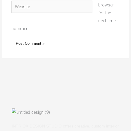
Website
browser
for the
next time I
comment.
INTRIOX DESIGN STUDIO offers creative, custom interior