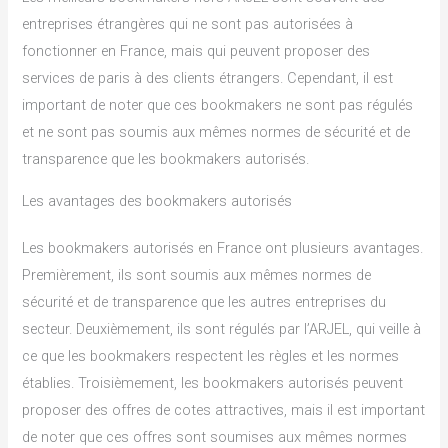
entreprises étrangères qui ne sont pas autorisées à
fonctionner en France, mais qui peuvent proposer des
services de paris à des clients étrangers. Cependant, il est
important de noter que ces bookmakers ne sont pas régulés
et ne sont pas soumis aux mêmes normes de sécurité et de
transparence que les bookmakers autorisés.
Les avantages des bookmakers autorisés
Les bookmakers autorisés en France ont plusieurs avantages.
Premièrement, ils sont soumis aux mêmes normes de
sécurité et de transparence que les autres entreprises du
secteur. Deuxièmement, ils sont régulés par l’ARJEL, qui veille à
ce que les bookmakers respectent les règles et les normes
établies. Troisièmement, les bookmakers autorisés peuvent
proposer des offres de cotes attractives, mais il est important
de noter que ces offres sont soumises aux mêmes normes