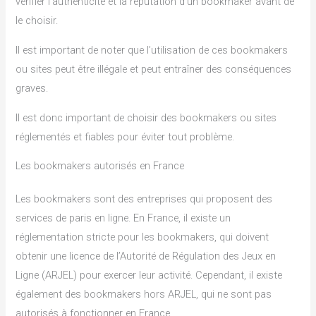
vérifier l’authenticité et la réputation d’un bookmaker avant de
le choisir.
Il est important de noter que l’utilisation de ces bookmakers
ou sites peut être illégale et peut entraîner des conséquences
graves.
Il est donc important de choisir des bookmakers ou sites
réglementés et fiables pour éviter tout problème.
Les bookmakers autorisés en France
Les bookmakers sont des entreprises qui proposent des
services de paris en ligne. En France, il existe un
réglementation stricte pour les bookmakers, qui doivent
obtenir une licence de l’Autorité de Régulation des Jeux en
Ligne (ARJEL) pour exercer leur activité. Cependant, il existe
également des bookmakers hors ARJEL, qui ne sont pas
autorisés à fonctionner en France.