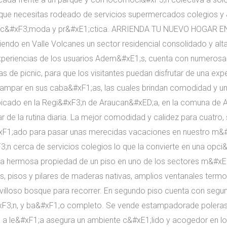
que necesitas rodeado de servicios supermercados colegios y 
ia c&#xF3;moda y pr&#xE1;ctica. ARRIENDA TU NUEVO HOGA
endo en Valle Volcanes un sector residencial consolidado y al
. Experiencias de los usuarios Adem&#xE1;s, cuenta con numeros
 de picnic, para que los visitantes puedan disfrutar de una ex
 acampar en sus caba&#xF1;as, las cuales brindan comodidad y 
cado en la Regi&#xF3;n de Araucan&#xED;a, en la comuna de Ar
ar de la rutina diaria. La mejor comodidad y calidez para cuatro
#xF1;ado para pasar unas merecidas vacaciones en nuestro m&#x
;n cerca de servicios colegios lo que la convierte en una opci&
da hermosa propiedad de un piso en uno de los sectores m&#xE
 pisos y pilares de maderas nativas, amplios ventanales termop
illoso bosque para recorrer. En segundo piso cuenta con segund
xF3;n, y ba&#xF1;o completo. Se vende estampadorade poleras
 a le&#xF1;a asegura un ambiente c&#xE1;lido y acogedor en l