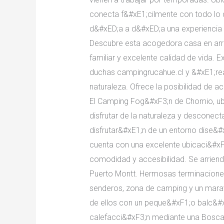
conecta f&#xE1;cilmente con todo lo 
d&#xED;a a d&#xED;a una experienc
Descubre esta acogedora casa en arri
familiar y excelente calidad de vida
duchas campingrucahue.cl y &#xE1;reas
naturaleza. Ofrece la posibilidad de
El Camping Fog&#xF3;n de Chomio, ubi
disfrutar de la naturaleza y desconect
disfrutar&#xE1;n de un entorno dise&
cuenta con una excelente ubicaci&#xF3
comodidad y accesibilidad. Se arrien
Puerto Montt. Hermosas terminaciones,
senderos, zona de camping y un marav
de ellos con un peque&#xF1;o balc&#
calefacci&#xF3;n mediante una Bosca