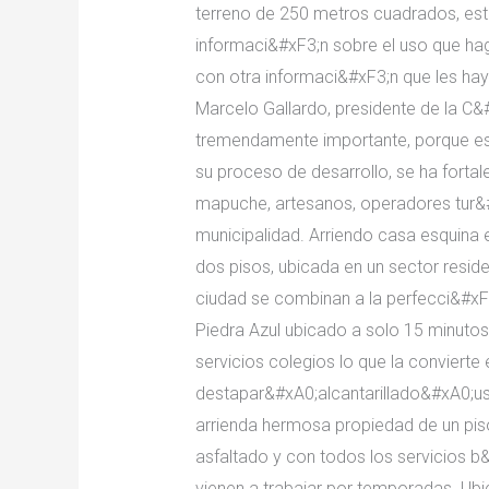
terreno de 250 metros cuadrados, est
informaci&#xF3;n sobre el uso que hag
con otra informaci&#xF3;n que les hay
Marcelo Gallardo, presidente de la C&
tremendamente importante, porque est
su proceso de desarrollo, se ha forta
mapuche, artesanos, operadores tur&#
municipalidad. Arriendo casa esquina
dos pisos, ubicada en un sector reside
ciudad se combinan a la perfecci&#x
Piedra Azul ubicado a solo 15 minutos
servicios colegios lo que la conviert
destapar&#xA0;alcantarillado&#xA0;u
arrienda hermosa propiedad de un pis
asfaltado y con todos los servicios b
vienen a trabajar por temporadas. Ubi