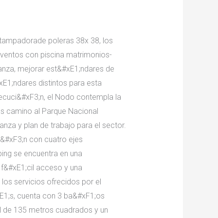
stampadorade poleras 38x 38, los
 eventos con piscina matrimonios-
anza, mejorar est&#xE1;ndares de
xE1;ndares distintos para esta
jecuci&#xF3;n, el Nodo contempla la
es camino al Parque Nacional
anza y plan de trabajo para el sector.
i&#xF3;n con cuatro ejes
ing se encuentra en una
n f&#xE1;cil acceso y una
los servicios ofrecidos por el
E1;s, cuenta con 3 ba&#xF1;os
al de 135 metros cuadrados y un