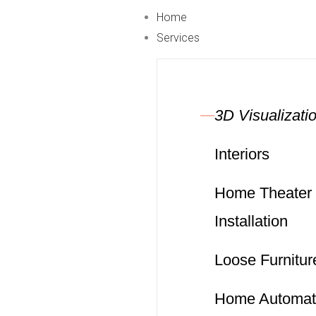
Skip
Home
to
Services
content
3D Visualizati
Interiors
Home Theater
Installation
Loose Furnitur
Home Automat