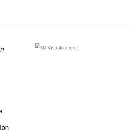
on
e
ion