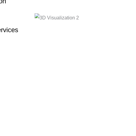
on
rvices