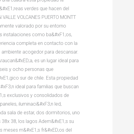
&#xE1;reas verdes que hacen del
R EN VALLE VOLCANES PUERTO MONTT
tamente valorado por su entorno
as instalaciones como ba&#xF1;os,
periencia completa en contacto con la
un ambiente acogedor para descansar.
aucan&#xED;a, es un lugar ideal para
, seis y ocho personas que
E1;gico sur de chile. Esta propiedad
#xF3;n ideal para familias que buscan
1;s exclusivos y consolidados de
aneles, iluminaci&#xF3;n led,
a sala de estar, dos dormitorios, uno
 38x 38, los lagos Adem&#xE1;s su
os meses m&#xE1;s fr&#xED;os del