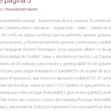
le página 3
l
/
thewebsitemakers
alcantarillado usadas… Experiencias de los usuarios Se vende e
nas Camping chiloe- dalcahue – teguel rural – chile (… Centro de
 de Corfo, se obtuvo un Nodo que ha permitido generar gobern
os empresarios, y fundamentalmente generar condiciones y est&#
e Panguipulli, Destino Sietelagos. En su segundo a&#xF1;o de e
 la localidad de Co&#xF1;aripe y alrededores (sector Los Cajon
ciamiento de $6 millones para estudio y generaci&#xF3;n de gobern
A;cleo para seguir trabajando a trav&#xE9;s de un plan de acc
opios empresarios, que nosotros apoyaremos&#x201D;. El camp
alidad de Rucahue, sobre la ruta S-132 Carahue, lo que permite u
atural que rodea el lugar. Esta p&#xE1;gina es una gu&#xED;a de 
Chile.Datos de contacto y fotos del camping Rucahue Adem&#x
ad y privacidad de todos los habitantes.Con una superficie tot