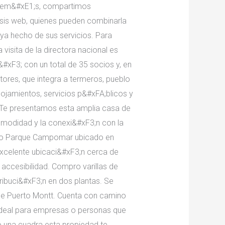
 Adem&#xE1;s, compartimos
lisis web, quienes pueden combinarla
ya hecho de sus servicios. Para
isita de la directora nacional es
xF3; con un total de 35 socios y, en
tores, que integra a termeros, pueblo
jamientos, servicios p&#xFA;blicos y
o Te presentamos esta amplia casa de
comodidad y la conexi&#xF3;n con la
inio Parque Campomar ubicado en
excelente ubicaci&#xF3;n cerca de
 accesibilidad. Compro varillas de
buci&#xF3;n en dos plantas. Se
de Puerto Montt. Cuenta con camino
 ideal para empresas o personas que
o una cuadra esta propiedad te