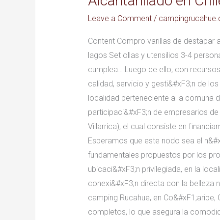
Alcantarillado en Chi
en
Leave a Comment
/
campingrucahue.c
Chile
página
Content Compro varillas de destapar 
3
lagos Set ollas y utensilios 3-4 perso
cumplea… Luego de ello, con recursos
calidad, servicio y gesti&#xF3;n de l
localidad perteneciente a la comuna d
participaci&#xF3;n de empresarios de
Villarrica), el cual consiste en finan
Esperamos que este nodo sea el n&#xF
fundamentales propuestos por los pr
ubicaci&#xF3;n privilegiada, en la loc
conexi&#xF3;n directa con la belleza n
camping Rucahue, en Co&#xF1;aripe, 
completos, lo que asegura la comodid