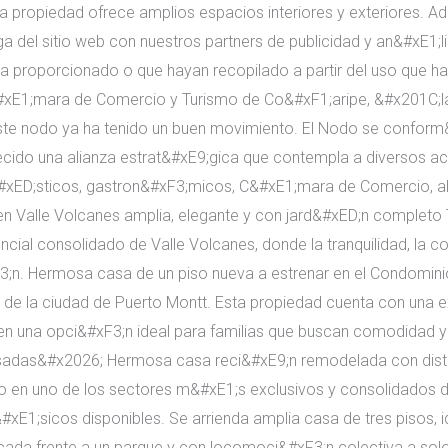
a propiedad ofrece amplios espacios interiores y exteriores.
a del sitio web con nuestros partners de publicidad y an&#xE1;
a proporcionado o que hayan recopilado a partir del uso que ha
#xE1;mara de Comercio y Turismo de Co&#xF1;aripe, &#x201C;la v
e nodo ya ha tenido un buen movimiento. El Nodo se conform&#
lecido una alianza estrat&#xE9;gica que contempla a diversos ac
xED;sticos, gastron&#xF3;micos, C&#xE1;mara de Comercio, alo
 en Valle Volcanes amplia, elegante y con jard&#xED;n complet
ncial consolidado de Valle Volcanes, donde la tranquilidad, la 
F3;n. Hermosa casa de un piso nueva a estrenar en el Condom
 de la ciudad de Puerto Montt. Esta propiedad cuenta con una 
e en una opci&#xF3;n ideal para familias que buscan comodidad y
sadas&#x2026; Hermosa casa reci&#xE9;n remodelada con distri
o en uno de los sectores m&#xE1;s exclusivos y consolidados 
&#xE1;sicos disponibles. Se arrienda amplia casa de tres pisos,
cada frente a un parque y con locomoci&#xF3;n colectiva a sol