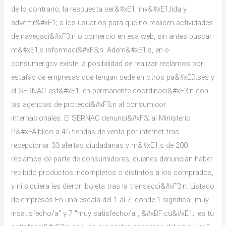
de lo contrario, la respuesta ser&#xE1; inv&#xE1;lida y
advertir&#xE1; a los usuarios para que no realicen actividades
de navegaci&#xF3;n o comercio en esa web, sin antes buscar
m&#xE1;s informaci&#xF3;n. Adem&#xE1;s, en e-
consumer.gov existe la posibilidad de realizar reclamos por
estafas de empresas que tengan sede en otros pa&#xED;ses y
el SERNAC est&#xE1; en permanente coordinaci&#xF3;n con
las agencias de protecci&#xF3;n al consumidor
internacionales. El SERNAC denunci&#xF3; al Ministerio
P&#xFA;blico a 45 tiendas de venta por internet tras
recepcionar 33 alertas ciudadanas y m&#xE1;s de 200
reclamos de parte de consumidores, quienes denuncian haber
recibido productos incompletos o distintos a los comprados,
y ni siquiera les dieron boleta tras la transacci&#xF3;n. Listado
de empresas En una escala del 1 al 7, donde 1 significa "muy
insatisfecho/a" y 7 "muy satisfecho/a", &#xBF;cu&#xE1;l es tu