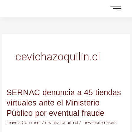
Skip
to
content
cevichazoquilin.cl
SERNAC denuncia a 45 tiendas
SERNAC
denuncia
virtuales ante el Ministerio
a
Público por eventual fraude
45
tiendas
Leave a Comment
/
cevichazoquilin.cl
/
thewebsitemakers
virtuales