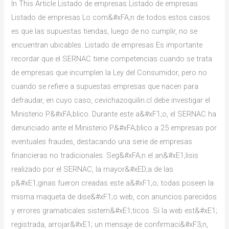
In This Article Listado de empresas Listado de empresas
ante
Listado de empresas Lo com&#xFA;n de todos estos casos
el
es que las supuestas tiendas, luego de no cumplir, no se
Ministerio
encuentran ubicables. Listado de empresas Es importante
Público
recordar que el SERNAC tiene competencias cuando se trata
por
de empresas que incumplen la Ley del Consumidor, pero no
eventual
cuando se refiere a supuestas empresas que nacen para
fraude
defraudar, en cuyo caso, cevichazoquilin.cl debe investigar el
Ministerio P&#xFA;blico. Durante este a&#xF1;o, el SERNAC ha
denunciado ante el Ministerio P&#xFA;blico a 25 empresas por
eventuales fraudes, destacando una serie de empresas
financieras no tradicionales. Seg&#xFA;n el an&#xE1;lisis
realizado por el SERNAC, la mayor&#xED;a de las
p&#xE1;ginas fueron creadas este a&#xF1;o; todas poseen la
misma maqueta de dise&#xF1;o web, con anuncios parecidos
y errores gramaticales sistem&#xE1;ticos. Si la web est&#xE1;
registrada, arrojar&#xE1; un mensaje de confirmaci&#xF3;n,