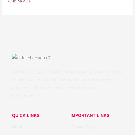
Read More »
INTRIOX DESIGN STUDIO offers creative, custom interior
solutions for residential, commercial, and renovation
projects — blending design, technology, and
craftsmanship.
QUICK LINKS
IMPORTANT LINKS
Home
Privacy Policy