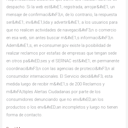
despacho. Si la web est&#xE1; registrada, arrojar&#xE1; un
mensaje de confirmaci&#xF3;n, de lo contrario, la respuesta
ser&#xE1; inv&#xE1;lida y advertir&#xE1; a los usuarios para
que no realicen actividades de navegaci&#xF3;n o comercio
en esa web, sin antes buscar m&#xE1;s informaci&#xF3;n.
Adem&#xE1;s, en e-consumer.gov existe la posibilidad de
realizar reclamos por estafas de empresas que tengan sede
en otros pa&#xED;ses y el SERNAC est&#xE1; en permanente
coordinaci&#xF3;n con las agencias de protecci&#xF3;n al
consumidor internacionales. El Servicio decidi&#xF3; esta
medida luego de recibir m&#xE1;s de 200 Reclamos y
m&#xFA;ltiples Alertas Ciudadanas por parte de los
consumidores denunciando que no env&#xED;an los
productos o los env&#xED;an incompletos y luego no tienen
forma de contacto.