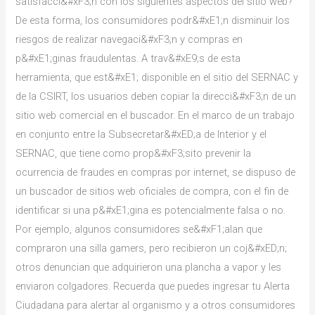
satisfacci&#xF3;n con los siguientes aspectos del sitio web?
De esta forma, los consumidores podr&#xE1;n disminuir los
riesgos de realizar navegaci&#xF3;n y compras en
p&#xE1;ginas fraudulentas. A trav&#xE9;s de esta
herramienta, que est&#xE1; disponible en el sitio del SERNAC y
de la CSIRT, los usuarios deben copiar la direcci&#xF3;n de un
sitio web comercial en el buscador. En el marco de un trabajo
en conjunto entre la Subsecretar&#xED;a de Interior y el
SERNAC, que tiene como prop&#xF3;sito prevenir la
ocurrencia de fraudes en compras por internet, se dispuso de
un buscador de sitios web oficiales de compra, con el fin de
identificar si una p&#xE1;gina es potencialmente falsa o no.
Por ejemplo, algunos consumidores se&#xF1;alan que
compraron una silla gamers, pero recibieron un coj&#xED;n;
otros denuncian que adquirieron una plancha a vapor y les
enviaron colgadores. Recuerda que puedes ingresar tu Alerta
Ciudadana para alertar al organismo y a otros consumidores