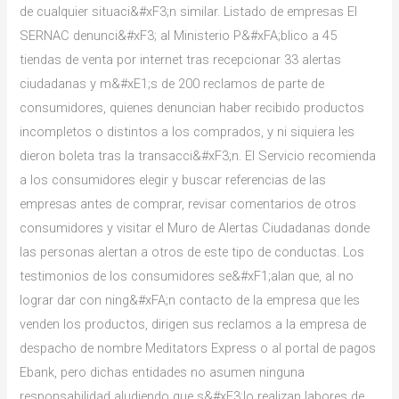
de cualquier situaci&#xF3;n similar. Listado de empresas El
SERNAC denunci&#xF3; al Ministerio P&#xFA;blico a 45
tiendas de venta por internet tras recepcionar 33 alertas
ciudadanas y m&#xE1;s de 200 reclamos de parte de
consumidores, quienes denuncian haber recibido productos
incompletos o distintos a los comprados, y ni siquiera les
dieron boleta tras la transacci&#xF3;n. El Servicio recomienda
a los consumidores elegir y buscar referencias de las
empresas antes de comprar, revisar comentarios de otros
consumidores y visitar el Muro de Alertas Ciudadanas donde
las personas alertan a otros de este tipo de conductas. Los
testimonios de los consumidores se&#xF1;alan que, al no
lograr dar con ning&#xFA;n contacto de la empresa que les
venden los productos, dirigen sus reclamos a la empresa de
despacho de nombre Meditators Express o al portal de pagos
Ebank, pero dichas entidades no asumen ninguna
responsabilidad aludiendo que s&#xF3;lo realizan labores de