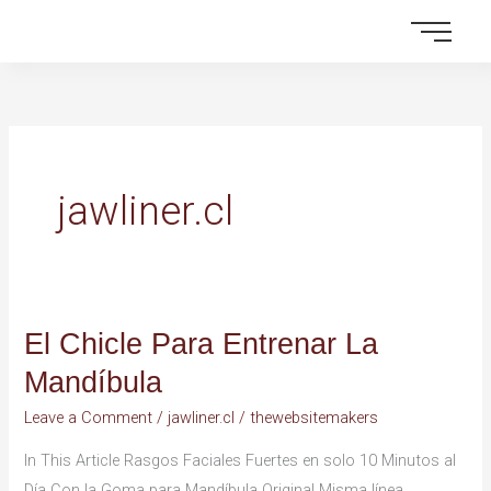
Skip
to
content
jawliner.cl
El Chicle Para Entrenar La
El
Chicle
Mandíbula
Para
Leave a Comment
/
jawliner.cl
/
thewebsitemakers
Entrenar
La
In This Article Rasgos Faciales Fuertes en solo 10 Minutos al
Mandíbula
Día Con la Goma para Mandíbula Original Misma línea