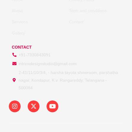
About
Term and conditions
Services
Contact
Gallery
CONTACT
+91-7330843091
intrioxdesignstudio@gmail.com
2-41/11/10/3/4, - harsha tayota showroom, parshatha
nagar, Kondapur, K.v. Rangareddy, Telangana -
500084
I
X
Y
n
-
o
s
t
u
t
w
t
a
i
u