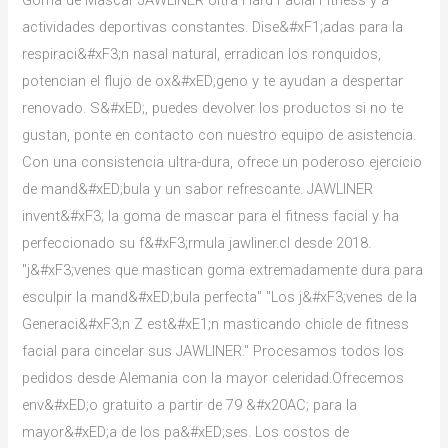
actividades deportivas constantes. Dise&#xF1;adas para la
respiraci&#xF3;n nasal natural, erradican los ronquidos,
potencian el flujo de ox&#xED;geno y te ayudan a despertar
renovado. S&#xED;, puedes devolver los productos si no te
gustan, ponte en contacto con nuestro equipo de asistencia.
Con una consistencia ultra-dura, ofrece un poderoso ejercicio
de mand&#xED;bula y un sabor refrescante. JAWLINER
invent&#xF3; la goma de mascar para el fitness facial y ha
perfeccionado su f&#xF3;rmula jawliner.cl desde 2018.
"j&#xF3;venes que mastican goma extremadamente dura para
esculpir la mand&#xED;bula perfecta" "Los j&#xF3;venes de la
Generaci&#xF3;n Z est&#xE1;n masticando chicle de fitness
facial para cincelar sus JAWLINER." Procesamos todos los
pedidos desde Alemania con la mayor celeridad.Ofrecemos
env&#xED;o gratuito a partir de 79 &#x20AC; para la
mayor&#xED;a de los pa&#xED;ses. Los costos de