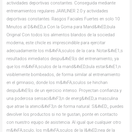
actividades deportivas constantes. Conseguida mediante
entrenamientos regulares JAWLINER 2.0 y actividades
deportivas constantes. Rasgos Faciales Fuertes en solo 10
Minutos al D&#xED;a Con la Goma para Mand&#xED;bula
Original Con todos los alimentos blandos de la sociedad
moderna, este chicle es imprescindible para ejercitar
adecuadamente los m&#xFA;sculos de la cara. Notar&#xE1;s
resultados inmediatos despu&#xE9;s del entrenamiento, ya
que los m&#xFA;sculos de la mand&#xED;bula estar&#xE1;n
visiblemente bombeados, de forma similar al entrenamiento
en el gimnasio, donde los m&#xFA;sculos se hinchan
despu&#xE9;s de un ejercicio intenso. Proyectan confianza y
una poderosa sensaci&#xF3;n de energ&#xED;a masculina
que atrae la atenci&#xF3;n de forma natural. S&#xED;, puedes
devolver los productos si no te gustan, ponte en contacto
con nuestro equipo de asistencia. Al igual que cualquier otro
m&#xFA;sculo, los m&#xFA;sculos de la l&#xED;nea de la