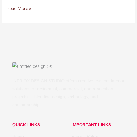
Read More »
INTRIOX DESIGN STUDIO offers creative, custom interior
solutions for residential, commercial, and renovation
projects — blending design, technology, and
craftsmanship.
QUICK LINKS
IMPORTANT LINKS
Home
Privacy Policy