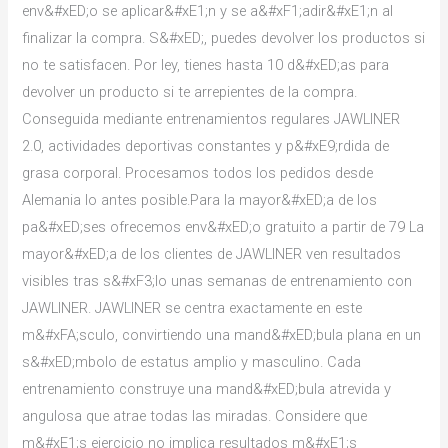
env&#xED;o se aplicar&#xE1;n y se a&#xF1;adir&#xE1;n al
finalizar la compra. S&#xED;, puedes devolver los productos si
no te satisfacen. Por ley, tienes hasta 10 d&#xED;as para
devolver un producto si te arrepientes de la compra.
Conseguida mediante entrenamientos regulares JAWLINER
2.0, actividades deportivas constantes y p&#xE9;rdida de
grasa corporal. Procesamos todos los pedidos desde
Alemania lo antes posible.Para la mayor&#xED;a de los
pa&#xED;ses ofrecemos env&#xED;o gratuito a partir de 79 La
mayor&#xED;a de los clientes de JAWLINER ven resultados
visibles tras s&#xF3;lo unas semanas de entrenamiento con
JAWLINER. JAWLINER se centra exactamente en este
m&#xFA;sculo, convirtiendo una mand&#xED;bula plana en un
s&#xED;mbolo de estatus amplio y masculino. Cada
entrenamiento construye una mand&#xED;bula atrevida y
angulosa que atrae todas las miradas. Considere que
m&#xE1;s ejercicio no implica resultados m&#xE1;s