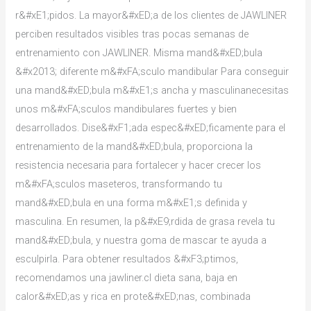
r&#xE1;pidos. La mayor&#xED;a de los clientes de JAWLINER
perciben resultados visibles tras pocas semanas de
entrenamiento con JAWLINER. Misma mand&#xED;bula
&#x2013; diferente m&#xFA;sculo mandibular Para conseguir
una mand&#xED;bula m&#xE1;s ancha y masculinanecesitas
unos m&#xFA;sculos mandibulares fuertes y bien
desarrollados. Dise&#xF1;ada espec&#xED;ficamente para el
entrenamiento de la mand&#xED;bula, proporciona la
resistencia necesaria para fortalecer y hacer crecer los
m&#xFA;sculos maseteros, transformando tu
mand&#xED;bula en una forma m&#xE1;s definida y
masculina. En resumen, la p&#xE9;rdida de grasa revela tu
mand&#xED;bula, y nuestra goma de mascar te ayuda a
esculpirla. Para obtener resultados &#xF3;ptimos,
recomendamos una jawliner.cl dieta sana, baja en
calor&#xED;as y rica en prote&#xED;nas, combinada