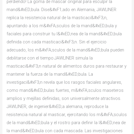
perdiendo! La goma de mascar original para esculpir la
mand&#xED;bula. Dise&#xF1;ado en Alemania, JAWLINER
replica la resistencia natural de la masticaci&#xF3;n,
apuntando a los m&#xFA;sculos de la mand&#xED;bula y
faciales para construir tu l&#xED;nea de la mand&#xED;bula
definida con cada masticaci&#xF3;n. Sin el ejercicio
adecuado, los m&#xFA;sculos de la mand&#xED;bula pueden
debilitarse con el tiempo.JAWLINER simula la
masticaci&#xF3;n natural de alimentos duros para restaurar y
mantener la fuerza de la mand&#xED;bula. La
investigaci&#xF3;n revela que los rasgos faciales angulares,
como mand&#xED;bulas fuertes, m&#xFA;sculos maseteros
amplios y mejillas definidas, son universalmente atractivos.
JAWLINER, de ingenier&#xED;a alemana, reproduce la
resistencia natural al masticar, ejercitando los m&#xFA;sculos
de la mand&#xED;bula y el rostro para definir la l&#xED;nea de
la mand&#xED;bula con cada mascada. Las investigaciones