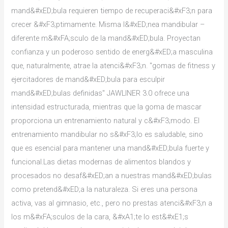
mand&#xED;bula requieren tiempo de recuperaci&#xF3;n para
crecer &#xF3;ptimamente. Misma l&#xED;nea mandibular –
diferente m&#xFA;sculo de la mand&#xED;bula. Proyectan
confianza y un poderoso sentido de energ&#xED;a masculina
que, naturalmente, atrae la atenci&#xF3;n. "gomas de fitness y
ejercitadores de mand&#xED;bula para esculpir
mand&#xED;bulas definidas" JAWLINER 3.0 ofrece una
intensidad estructurada, mientras que la goma de mascar
proporciona un entrenamiento natural y c&#xF3;modo. El
entrenamiento mandibular no s&#xF3;lo es saludable, sino
que es esencial para mantener una mand&#xED;bula fuerte y
funcional.Las dietas modernas de alimentos blandos y
procesados no desaf&#xED;an a nuestras mand&#xED;bulas
como pretend&#xED;a la naturaleza. Si eres una persona
activa, vas al gimnasio, etc., pero no prestas atenci&#xF3;n a
los m&#xFA;sculos de la cara, &#xA1;te lo est&#xE1;s