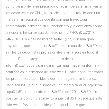
Pro
compromiso de la empresa por ofrecer nuevas alternativas a
Even
los deportistas de Chile, fortaleciendo su portafolio con una
If
marca internacional que cuenta con una trayectoria
Youre
comprobada, centrada en el rendimiento y la confianza como
New
principales herramientas de diferenciaci&#xF3;n&#x201D;.
&#x201C;JOMA es una marca s&#xF3;lida, con una gran
trayectoria, que ha acompa&#xF1;ado en sus desaf&#xED;os
a miles de deportistas profesionales y amateurs en todo el
mundo. Para protegerlo ante ataques de piratas
inform&#xE1;ticos y para garantizar una imagen uniforme y
centrada en la demanda del sitio web. Puedes consultar todos
los productos disponibles y comprar algunos en la tienda.
Cabe se&#xF1;alar que Joma es una marca familiar deportiva
espa&#xF1;ola presente en m&#xE1;s de 120 pa&#xED;ses,
que cuenta con un crecimiento anual del 35%. Puede que este
sitio web ofrezca contenido o funcionalidades que