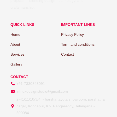
projects — blending design, technology, and
craftsmanship.
QUICK LINKS
IMPORTANT LINKS
Home
Privacy Policy
About
Term and conditions
Services
Contact
Gallery
CONTACT
+91-7330843091
intrioxdesignstudio@gmail.com
2-41/11/10/3/4, - harsha tayota showroom, parshatha
nagar, Kondapur, K.v. Rangareddy, Telangana -
500084