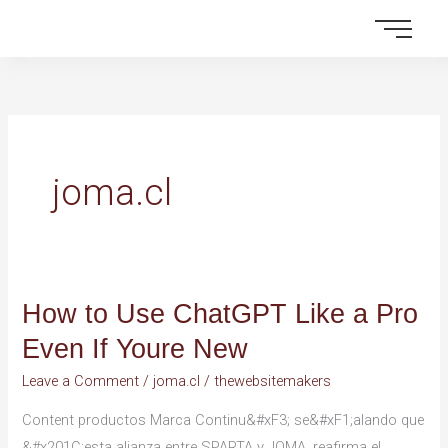
Skip
to
content
joma.cl
How to Use ChatGPT Like a Pro
How
to
Even If Youre New
Use
Leave a Comment
/
joma.cl
/
thewebsitemakers
ChatGPT
Like
Content productos Marca Continu&#xF3; se&#xF1;alando que
a
&#x201C;esta alianza entre SPARTA y JOMA, reafirma el