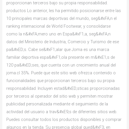
proporcionan terceros bajo su propia responsabilidad.
productos Lo anterior, les ha permitido posicionarse entre las
10 principales marcas deportivas del mundo, seg&#xFA;n el
ranking internacional de World Footwear, y consolidarse
como la n&#xFA;mero uno en Espa&#xF1;a, seg&#xFA;n
datos del Ministerio de Industria, Comercio y Turismo de ese
pa&#xED;s. Cabe se&#xF1;alar que Joma es una marca
familiar deportiva espa&#xF1;ola presente en m&#xE1;s de
120 pa&#xED;ses, que cuenta con un crecimiento anual del
joma.cl 35%. Puede que este sitio web ofrezca contenido o
funcionalidades que proporcionan terceros bajo su propia
responsabilidad. Incluyen estad&#xED;sticas proporcionadas
por terceros al operador del sitio web y permiten mostrar
publicidad personalizada mediante el seguimiento de la
actividad del usuario a trav&#xE9;s de diferentes sitios web.
Puedes consultar todos los productos disponibles y comprar
algunos en la tienda. Su presencia global qued&#xF3; en