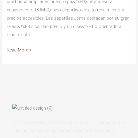
que busca ampliar en nuestro pa&#xED;s el acceso a
equipamiento t&#xE9;cnico deportivo de alto rendimiento a
precios accesibles. Las zapatillas Joma destacan por su gran
relaci&#xF3;n calidad-precio y su dise&#xF1;o orientado al
rendimiento.
Read More »
INTRIOX DESIGN STUDIO offers creative, custom interior
solutions for residential, commercial, and renovation