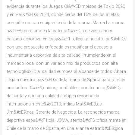
evidencia durante los Juegos Ol&#xED;mpicos de Tokio 2020
y en Par&#xED;s 2024, donde cerca del 15% de los atletas
compitieron con equipamiento de la marca. Marca La marca
n&#xFA;mero uno en la categor&#xED;a de vestuario y
calzado deportivo en Espa&#xF1;a, llega a nuestro pa&#xED;s,
con una propuesta enfocada en masificar el acceso a
indumentaria deportiva de alta calidad, irrumpiendo en el
mercado local con un variado mix de productos con alta
tecnolog&#xED;a, calidad europea al alcance de todos. Ahora
llega a nuestro pa&#xED;s de la mano de Sparta para ofrecer
productos t&#xE9;cnicos, confiables, con tecnolog&#xED;a
de punta y con una calidad europea reconocida
internacionalmente&#x201D; indica Mat&#xED;as
Jim&#xE9;nez, Gerente de Negocios. La reconocida marca
deportiva espa&#xF1;ola, JOMA, aterriz&#xF3; oficialmente en
Chile de la mano de Sparta, en una alianza estrat&#xE9;gica