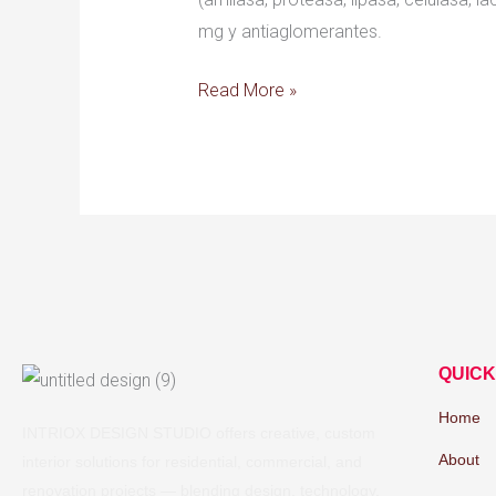
mg y antiaglomerantes.
Read More »
QUICK
Home
INTRIOX DESIGN STUDIO offers creative, custom
About
interior solutions for residential, commercial, and
renovation projects — blending design, technology,