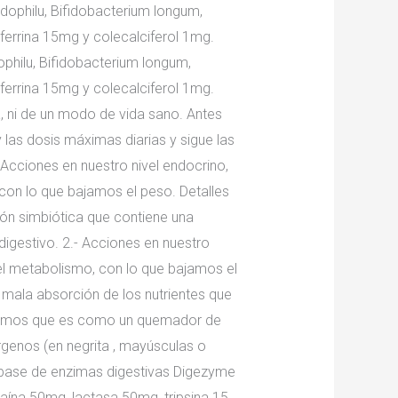
idophilu, Bifidobacterium longum,
ferrina 15mg y colecalciferol 1mg.
ophilu, Bifidobacterium longum,
ferrina 15mg y colecalciferol 1mg.
, ni de un modo de vida sano. Antes
y las dosis máximas diarias y sigue las
 Acciones en nuestro nivel endocrino,
con lo que bajamos el peso. Detalles
ión simbiótica que contiene una
digestivo. 2.- Acciones en nuestro
el metabolismo, con lo que bajamos el
 mala absorción de los nutrientes que
, vamos que es como un quemador de
érgenos (en negrita , mayúsculas o
a base de enzimas digestivas Digezyme
laína 50mg, lactasa 50mg, tripsina 15