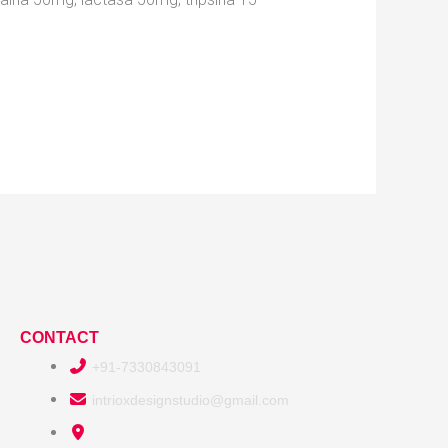
CONTACT
+91-7330843091
intrioxdesignstudio@gmail.com