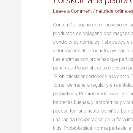
Forskolina: la planta
la
Leave a Comment
/
naturlideronline.e
planta
con
Content Colágeno con magnesio en polv
la
productos de colágeno con magnesio q
que
condiciones normales. Fabricados en Es
adelgazarás
valoraciones del producto, ayudan a ot
y
Las enzimas son proteínas que partic
estarás
páncreas. Pasan al tracto digestivo p
¡alegre!
"Probioticslider pertenece a la gama 
tomar de manera regular y en cantidad
probióticas, Probioticslider contiene 
bacterias buenas, y lactoferrina y vit
puedan tomarlo hasta los niños. La in
una rápida recuperación de la flora i
kids. Probioticslider forma parte de 