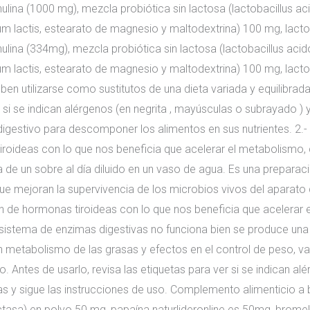
lina (1000 mg), mezcla probiótica sin lactosa (lactobacillus ac
ium lactis, estearato de magnesio y maltodextrina) 100 mg, lacto
lina (334mg), mezcla probiótica sin lactosa (lactobacillus acid
ium lactis, estearato de magnesio y maltodextrina) 100 mg, lacto
n utilizarse como sustitutos de una dieta variada y equilibrada
r si se indican alérgenos (en negrita , mayúsculas o subrayado ) 
digestivo para descomponer los alimentos en sus nutrientes. 2.-
oideas con lo que nos beneficia que acelerar el metabolismo, 
 de un sobre al día diluido en un vaso de agua. Es una preparac
ue mejoran la supervivencia de los microbios vivos del aparato 
n de hormonas tiroideas con lo que nos beneficia que acelerar 
el sistema de enzimas digestivas no funciona bien se produce una
en metabolismo de las grasas y efectos en el control de peso
. Antes de usarlo, revisa las etiquetas para ver si se indican al
as y sigue las instrucciones de uso. Complemento alimenticio 
lactasa) en polvo 50 mg, papaína naturlideronline.es 50mg, brome