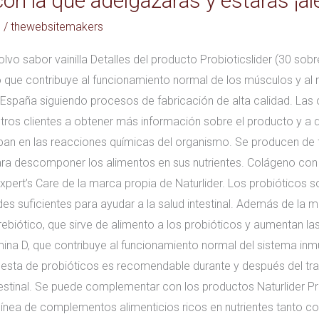
 con la que adelgazarás y estarás ¡al
s
/
thewebsitemakers
o sabor vainilla Detalles del producto Probioticslider (30 sobr
ue contribuye al funcionamiento normal de los músculos y al 
paña siguiendo procesos de fabricación de alta calidad. Las opi
ros clientes a obtener más información sobre el producto y a de
ipan en las reacciones químicas del organismo. Se producen de
ara descomponer los alimentos en sus nutrientes. Colágeno con 
Expert’s Care de la marca propia de Naturlider. Los probióticos
es suficientes para ayudar a la salud intestinal. Además de la 
prebiótico, que sirve de alimento a los probióticos y aumentan 
amina D, que contribuye al funcionamiento normal del sistema in
gesta de probióticos es recomendable durante y después del tra
ntestinal. Se puede complementar con los productos Naturlider Pr
la línea de complementos alimenticios ricos en nutrientes tanto