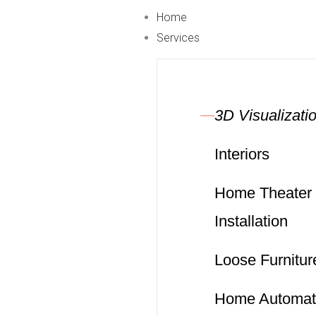
Skip
Home
to
Services
content
3D Visualizati
Interiors
Home Theater
Installation
Loose Furnitur
Home Automat