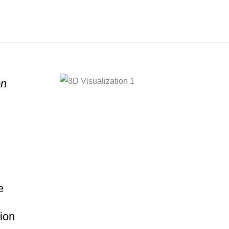
on
e
ion