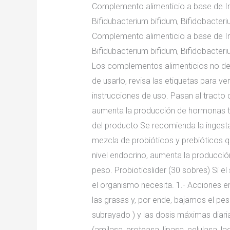
Complemento alimenticio a base de Inu
Bifidubacterium bifidum, Bifidobacter
Complemento alimenticio a base de Inu
Bifidubacterium bifidum, Bifidobacter
Los complementos alimenticios no debe
de usarlo, revisa las etiquetas para ve
instrucciones de uso. Pasan al tracto 
aumenta la producción de hormonas tir
del producto Se recomienda la ingesta
mezcla de probióticos y prebióticos q
nivel endocrino, aumenta la producció
peso. Probioticslider (30 sobres) Si 
el organismo necesita. 1.- Acciones 
las grasas y, por ende, bajamos el peso
subrayado ) y las dosis máximas diari
(amilasa, proteasa, lipasa, celulasa, 