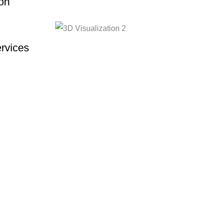
on
rvices