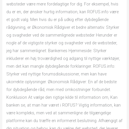
websteder være mere fordelagtige for dig. For eksempel, hvis
du er en, der ønsker hurtig information, kan ROFUS.info være
et godt valg. Men hvis du er på udkig efter dybdegående
rådgivning, er Økonomisk Rådgiver et bedre alternativ. Styrker
og svagheder ved de sammenlignede websteder Herunder er
nogle af de vigtigste styrker og svagheder ved de websteder,
jeg har sammenlignet: Bankernes Hjemmeside: Styrker
inkluderer en høj troværdighed og adgang til nyttige værktøjer,
men det kan mangle dybdegående forklaringer. ROFUS.info:
Styrker ved nyttige forumsdiskussioner, men kan have
ukorrekte oplysninger. Økonomisk Rådgiver: En af de bedste
for dybdegående råd, men med omkostninger forbundet.
Konklusion At vælge den rigtige kilde til information om, Kan
banken se, at man har været i ROFUS? Vigtig information, kan
være kompleks, men ved at sammenligne de tilgængelige
platforme kan du træffe en informeret beslutning. Afhængigt af
din situation og behov, kan du vælge det websted, der leverer