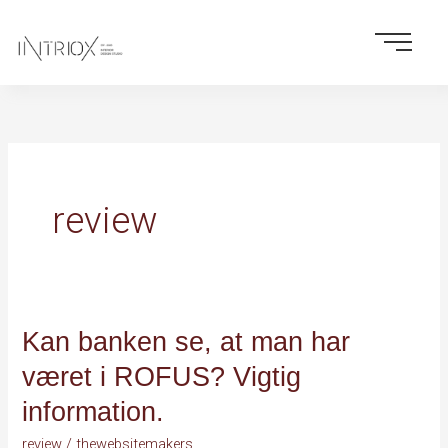
Skip
to
content
review
Kan banken se, at man har
Kan
banken
været i ROFUS? Vigtig
se,
information.
at
man
review
/
thewebsitemakers