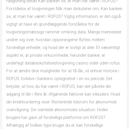
rådgivning Betalt Kan banken se, at man har været i ROFUS?
Forståelse af lovgivningen Når man diskuterer om, Kan banken
se, at man har været i ROFUS? Vigtig information, er det også
vigtigt at have en grundlæggende forståelse for de
lovgivningsmæssige rammer omkring data. Mange mennesker
undrer sig over, hvordan oplysningerne flyttes mellem
forskellige enheder, og hvad der er lovligt at dele. Et væsentligt
aspekt er, at private virksomheder, herunder banker, er
underlagt databeskyttelseslovgivning casino sider uden rofus.
For at ændre dine muligheder for at få lån, vil enhver historie i
ROFUS forblive i bankens optegnelser i en vis periode. Det
betyder, at hvis du har været i ROFUS, kan det påvirke din
adgang til lån i flere år. Afgørende faktorer kan inkludere: Hvad
din kreditvurdering viser. Resterende tidsrom for økonomisk
overvågning. Din samlede økonomiske situation. Hvilke
brugere har gavn af forskellige platforme om ROFUS?
Afhængig af hvilken type bruger du er, kan forskellige