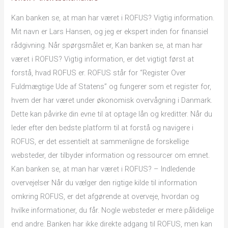
har
Kan banken se, at man har været i ROFUS? Vigtig information.
været
Mit navn er Lars Hansen, og jeg er ekspert inden for finansiel
i
rådgivning. Når spørgsmålet er, Kan banken se, at man har
ROFUS?
været i ROFUS? Vigtig information, er det vigtigt først at
Vigtig
forstå, hvad ROFUS er. ROFUS står for “Register Over
information.
Fuldmægtige Ude af Statens” og fungerer som et register for,
hvem der har været under økonomisk overvågning i Danmark.
Dette kan påvirke din evne til at optage lån og kreditter. Når du
leder efter den bedste platform til at forstå og navigere i
ROFUS, er det essentielt at sammenligne de forskellige
websteder, der tilbyder information og ressourcer om emnet.
Kan banken se, at man har været i ROFUS? – Indledende
overvejelser Når du vælger den rigtige kilde til information
omkring ROFUS, er det afgørende at overveje, hvordan og
hvilke informationer, du får. Nogle websteder er mere pålidelige
end andre. Banken har ikke direkte adgang til ROFUS, men kan