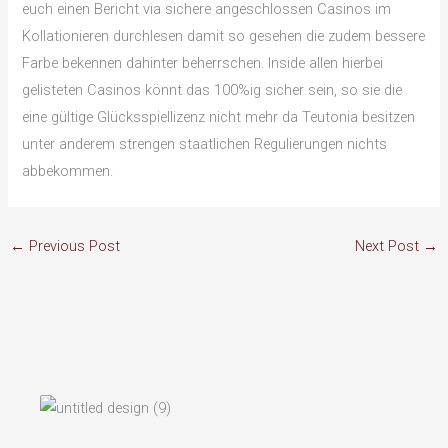
euch einen Bericht via sichere angeschlossen Casinos im
Kollationieren durchlesen damit so gesehen die zudem bessere
Farbe bekennen dahinter beherrschen. Inside allen hierbei
gelisteten Casinos könnt das 100%ig sicher sein, so sie die
eine gültige Glücksspiellizenz nicht mehr da Teutonia besitzen
unter anderem strengen staatlichen Regulierungen nichts
abbekommen.
←
Previous Post
Next Post
→