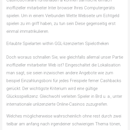
Casinosoftware runterladen & können sämtliche einfach
inoffizieller mitarbeiter Inter browser Ihres Computergeräts
spielen. Um in einem Verbunden Wette Webseite um Echtgeld
spielen zu im griff haben, zu tun sein Diese gegenseitig erst
einmal immatrikulieren.
Erlaubte Spielarten within GGL-lizenzierten Spielotheken
Doch woraus schnallen Sie, wie gleichfalls allemal unser Partie
inoffizieller mitarbeiter Web ist? Eingeschaltet die Lokalisation
man sagt, sie seien inzwischen andere Angebote wie zum
beispiel Einzahlungsboni für jedes Freispiele ferner Cashbacks
gerückt. Der wichtigste Kriterium wird eine gültige
Glücksspiellizenz. Gleichwohl verleiten Spieler in Brd u. a., unter
internationale unlizenzierte Online-Casinos zuzugreifen.
Welches möglicherweise wahrscheinlich ohne rest durch zwei
teilbar am anfang nach irgendeiner schwierigen Thema tönen,