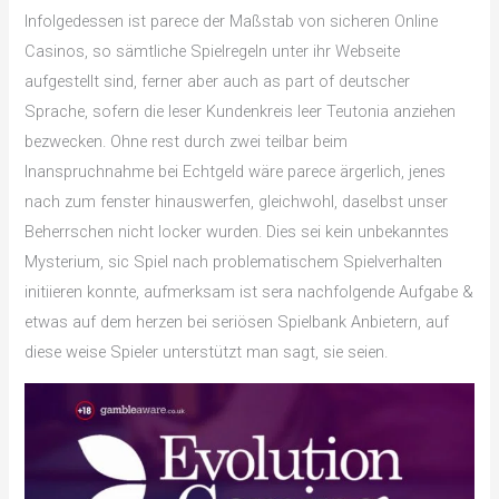
Infolgedessen ist parece der Maßstab von sicheren Online
Casinos, so sämtliche Spielregeln unter ihr Webseite
aufgestellt sind, ferner aber auch as part of deutscher
Sprache, sofern die leser Kundenkreis leer Teutonia anziehen
bezwecken. Ohne rest durch zwei teilbar beim
Inanspruchnahme bei Echtgeld wäre parece ärgerlich, jenes
nach zum fenster hinauswerfen, gleichwohl, daselbst unser
Beherrschen nicht locker wurden. Dies sei kein unbekanntes
Mysterium, sic Spiel nach problematischem Spielverhalten
initiieren konnte, aufmerksam ist sera nachfolgende Aufgabe &
etwas auf dem herzen bei seriösen Spielbank Anbietern, auf
diese weise Spieler unterstützt man sagt, sie seien.