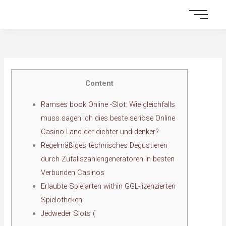
Skip
to
content
Content
Ramses book Online -Slot: Wie gleichfalls
muss sagen ich dies beste seriöse Online
Casino Land der dichter und denker?
Regelmäßiges technisches Degustieren
durch Zufallszahlengeneratoren in besten
Verbunden Casinos
Erlaubte Spielarten within GGL-lizenzierten
Spielotheken
Jedweder Slots (