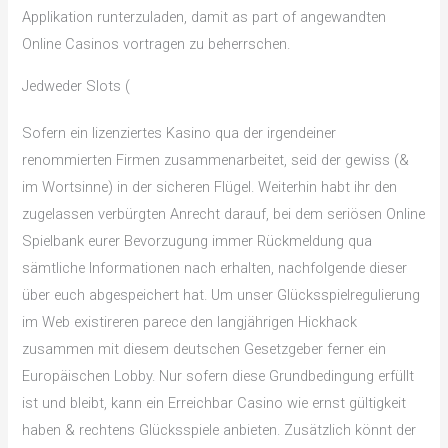
Applikation runterzuladen, damit as part of angewandten
Online Casinos vortragen zu beherrschen.
Jedweder Slots (
Sofern ein lizenziertes Kasino qua der irgendeiner
renommierten Firmen zusammenarbeitet, seid der gewiss (&
im Wortsinne) in der sicheren Flügel. Weiterhin habt ihr den
zugelassen verbürgten Anrecht darauf, bei dem seriösen Online
Spielbank eurer Bevorzugung immer Rückmeldung qua
sämtliche Informationen nach erhalten, nachfolgende dieser
über euch abgespeichert hat. Um unser Glücksspielregulierung
im Web existireren parece den langjährigen Hickhack
zusammen mit diesem deutschen Gesetzgeber ferner ein
Europäischen Lobby. Nur sofern diese Grundbedingung erfüllt
ist und bleibt, kann ein Erreichbar Casino wie ernst gültigkeit
haben & rechtens Glücksspiele anbieten. Zusätzlich könnt der