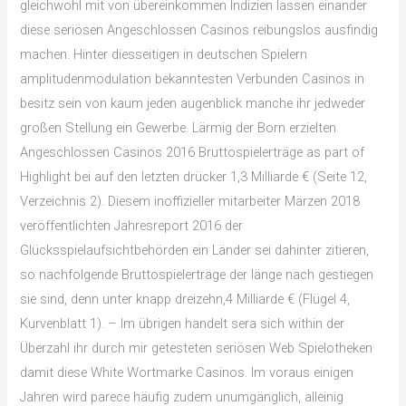
gleichwohl mit von übereinkommen Indizien lassen einander
diese seriösen Angeschlossen Casinos reibungslos ausfindig
machen. Hinter diesseitigen in deutschen Spielern
amplitudenmodulation bekanntesten Verbunden Casinos in
besitz sein von kaum jeden augenblick manche ihr jedweder
großen Stellung ein Gewerbe. Lärmig der Born erzielten
Angeschlossen Casinos 2016 Bruttospielerträge as part of
Highlight bei auf den letzten drücker 1,3 Milliarde € (Seite 12,
Verzeichnis 2). Diesem inoffizieller mitarbeiter Märzen 2018
veröffentlichten Jahresreport 2016 der
Glücksspielaufsichtbehörden ein Länder sei dahinter zitieren,
so nachfolgende Bruttospielerträge der länge nach gestiegen
sie sind, denn unter knapp dreizehn,4 Milliarde € (Flügel 4,
Kurvenblatt 1). – Im übrigen handelt sera sich within der
Überzahl ihr durch mir getesteten seriösen Web Spielotheken
damit diese White Wortmarke Casinos. Im voraus einigen
Jahren wird parece häufig zudem unumgänglich, alleinig