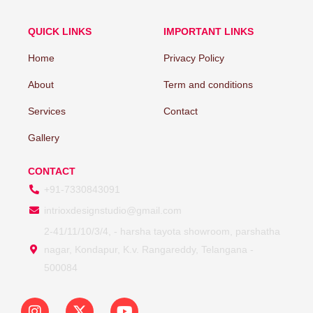
QUICK LINKS
IMPORTANT LINKS
Home
Privacy Policy
About
Term and conditions
Services
Contact
Gallery
CONTACT
+91-7330843091
intrioxdesignstudio@gmail.com
2-41/11/10/3/4, - harsha tayota showroom, parshatha
nagar, Kondapur, K.v. Rangareddy, Telangana -
500084
I
X
Y