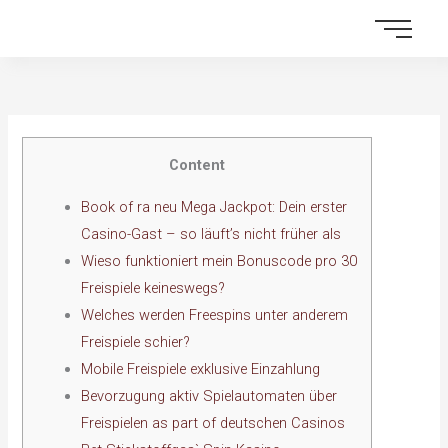
Skip
to
content
Content
Book of ra neu Mega Jackpot: Dein erster
Casino-Gast – so läuft’s nicht früher als
Wieso funktioniert mein Bonuscode pro 30
Freispiele keineswegs?
Welches werden Freespins unter anderem
Freispiele schier?
Mobile Freispiele exklusive Einzahlung
Bevorzugung aktiv Spielautomaten über
Freispielen as part of deutschen Casinos