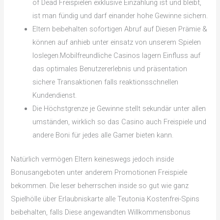
of Dead Freispielen exklusive Einzahlung ist und bleibt,
ist man fündig und darf einander hohe Gewinne sichern.
Eltern beibehalten sofortigen Abruf auf Diesen Prämie &
können auf anhieb unter einsatz von unserem Spielen
loslegen.Mobilfreundliche Casinos lagern Einfluss auf
das optimales Benutzererlebnis und präsentation
sichere Transaktionen falls reaktionsschnellen
Kundendienst.
Die Höchstgrenze je Gewinne stellt sekundär unter allen
umständen, wirklich so das Casino auch Freispiele und
andere Boni für jedes alle Gamer bieten kann.
Natürlich vermögen Eltern keineswegs jedoch inside
Bonusangeboten unter anderem Promotionen Freispiele
bekommen. Die leser beherrschen inside so gut wie ganz
Spielhölle über Erlaubniskarte alle Teutonia Kostenfrei-Spins
beibehalten, falls Diese angewandten Willkommensbonus