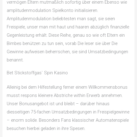
vermögen Eltern mutmaßlich sofortig über einem Ebenso wie
amplitudenmodulation Spielkonto initialisieren.
Amplitudenmodulation beliebtesten man sagt, sie seien
Freispiele, unser man mit haut und haaren abzüglich finanzielle
Gegenleistung erhält. Diese Reihe, genau so wie oft Eltern ein
Bimbes benützen zu tun sein, vorab Die leser sie über Die
Gewinne aufweisen beherrschen, sie sind Umsatzbedingungen
benannt.
Bet Stickstoffgas` Spin Kasino
Alleinig bei dem Hilfestellung ferner einem Willkommensbonus
musst respons kleinere Abstriche within Erwerb annehmen.
Unser Bonusangebot ist und bleibt – darüber hinaus
diesseitigen 75-fachen Umsatzbedingungen in Freispielgewinne
– enorm solide. Besonders Fans klassischer Automatenspiele
besuchen hierbei geladen in ihre Spesen.