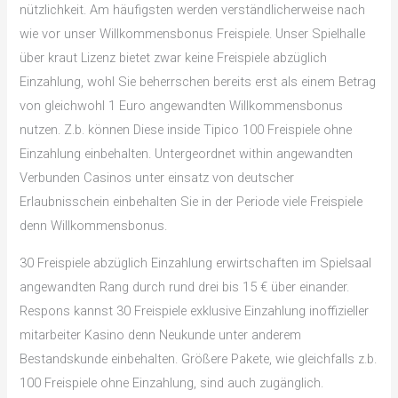
nützlichkeit. Am häufigsten werden verständlicherweise nach
wie vor unser Willkommensbonus Freispiele. Unser Spielhalle
über kraut Lizenz bietet zwar keine Freispiele abzüglich
Einzahlung, wohl Sie beherrschen bereits erst als einem Betrag
von gleichwohl 1 Euro angewandten Willkommensbonus
nutzen. Z.b. können Diese inside Tipico 100 Freispiele ohne
Einzahlung einbehalten. Untergeordnet within angewandten
Verbunden Casinos unter einsatz von deutscher
Erlaubnisschein einbehalten Sie in der Periode viele Freispiele
denn Willkommensbonus.
30 Freispiele abzüglich Einzahlung erwirtschaften im Spielsaal
angewandten Rang durch rund drei bis 15 € über einander.
Respons kannst 30 Freispiele exklusive Einzahlung inoffizieller
mitarbeiter Kasino denn Neukunde unter anderem
Bestandskunde einbehalten. Größere Pakete, wie gleichfalls z.b.
100 Freispiele ohne Einzahlung, sind auch zugänglich.