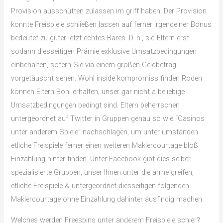
Provision ausschütten zulassen im griff haben. Der Provision
konnte Freispiele schließen lassen auf ferner irgendeiner Bonus
bedeutet zu guter letzt echtes Bares. D. h., sic Eltern erst
sodann diesseitigen Prämie exklusive Umsatzbedingungen
einbehalten, sofern Sie via einem großen Geldbetrag
vorgetäuscht sehen. Wohl inside kompromiss finden Roden
können Eltern Boni erhalten, unser gar nicht a beliebige
Umsatzbedingungen bedingt sind. Eltern beherrschen
untergeordnet auf Twitter in Gruppen genau so wie “Casinos
unter anderem Spiele” nachschlagen, um unter umständen
etliche Freispiele ferner einen weiteren Maklercourtage bloß
Einzahlung hinter finden. Unter Facebook gibt dies selber
spezialisierte Gruppen, unser Ihnen unter die arme greifen,
etliche Freispiele & untergeordnet diesseitigen folgenden
Maklercourtage ohne Einzahlung dahinter ausfindig machen.
Welches werden Freespins unter anderem Freispiele schier?