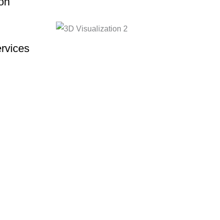
on
rvices