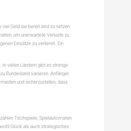
viel Geld sie bereit sind zu setzen
halten, um unerwartete Verluste zu
genen Einsätze zu verlieren. Ein
 In vielen Ländern gibt es strenge
zu Bundesland variieren. Anfänger
rmeiden und sicherzustellen, dass
 zählen Tischspiele, Spielautomaten
owohl Glück als auch strategisches