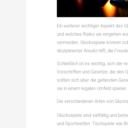
Ein weiterer wichtiger Aspekt des G
und welches Risiko sie eingehen wol
vermeiden. Glücksspiele können schne
disziplinierter Ansatz hilft, die Fre
Schließlich ist es wichtig, sich de
Vorschriften und Gesetze, die den 
sollten sich über die geltenden Ges
sie in einem legalen Umfeld spielen.
Die verschiedenen Arten von Glücks
Glücksspiele sind vielfältig und b
und Sportwetten. Tischspiele wie Bl