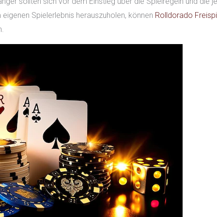
nger sollten sich vor dem Einstieg über die Spielregeln und die j
 eigenen Spielerlebnis herauszuholen, können
Rolldorado Freispi
.