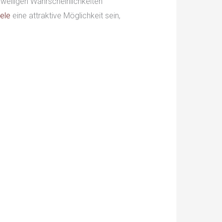
eweiligen Wahrscheinlichkeiten
ele
eine attraktive Möglichkeit sein,