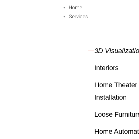
Skip
Home
to
Services
content
3D Visualizati
Interiors
Home Theater
Installation
Loose Furnitur
Home Automat