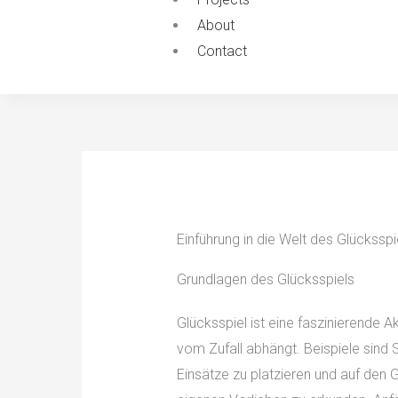
About
Contact
Einführung in die Welt des Glücksspi
Grundlagen des Glücksspiels
Glücksspiel ist eine faszinierende A
vom Zufall abhängt. Beispiele sind 
Einsätze zu platzieren und auf den 