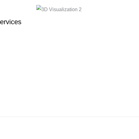
ervices