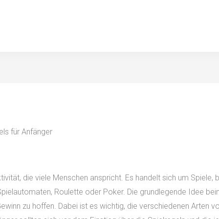
els für Anfänger
ktivität, die viele Menschen anspricht. Es handelt sich um Spiele,
Spielautomaten, Roulette oder Poker. Die grundlegende Idee beim
Gewinn zu hoffen. Dabei ist es wichtig, die verschiedenen Arten v