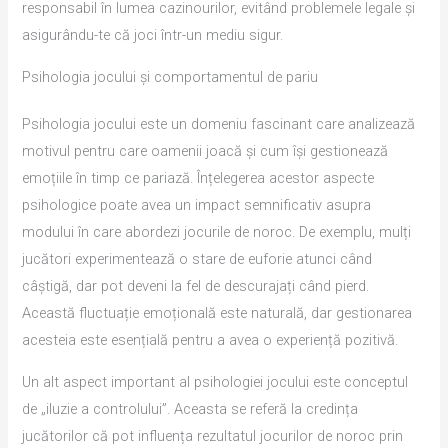
responsabil în lumea cazinourilor, evitând problemele legale și
asigurându-te că joci într-un mediu sigur.
Psihologia jocului și comportamentul de pariu
Psihologia jocului este un domeniu fascinant care analizează
motivul pentru care oamenii joacă și cum își gestionează
emoțiile în timp ce pariază. Înțelegerea acestor aspecte
psihologice poate avea un impact semnificativ asupra
modului în care abordezi jocurile de noroc. De exemplu, mulți
jucători experimentează o stare de euforie atunci când
câștigă, dar pot deveni la fel de descurajați când pierd.
Această fluctuație emoțională este naturală, dar gestionarea
acesteia este esențială pentru a avea o experiență pozitivă.
Un alt aspect important al psihologiei jocului este conceptul
de „iluzie a controlului”. Aceasta se referă la credința
jucătorilor că pot influența rezultatul jocurilor de noroc prin