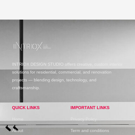
INTRIOX DESIGN STUDIO offers creative, custom interior
solutions for residential, commercial, and renovation
projects — blending design, technology, and
craftsmanship.
QUICK LINKS
IMPORTANT LINKS
Home
Privacy Policy
About
Term and conditions