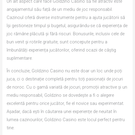
Un alt aspect care face Goldzino Casino să fie atractiv este
angajamentul său față de un mediu de joc responsabil.
Cazinoul oferă diverse instrumente pentru a ajuta jucătorii să
își gestioneze timpul și bugetul, asigurându-se că experiența de
joc rămâne plăcută și fără riscuri. Bonusurile, inclusiv cele de
bun venit și rotirile gratuite, sunt concepute pentru a
îmbunătăți experiența jucătorilor, oferind ocazii de câștig
suplimentare.
În concluzie, Goldzino Casino nu este doar un loc unde poți
juca, ci o destinație completă pentru toți pasionații de jocuri
de noroc. Cu o gamă variată de jocuri, promoții atractive și un
mediu responsabil, Goldzino se dovedește a fi o alegere
excelentă pentru orice jucător, fie el novice sau experimentat.
Așadar, dacă ești în căutarea unei experiențe de neuitat în
lumea cazinourilor, Goldzino Casino este locul perfect pentru
tine.