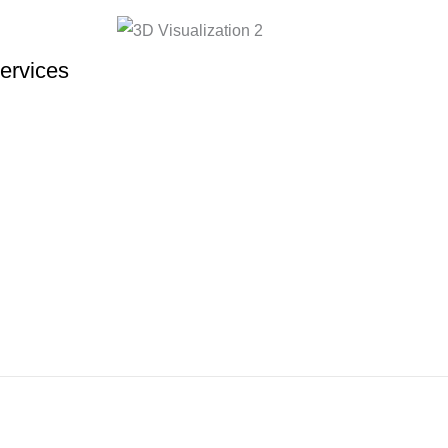
ervices