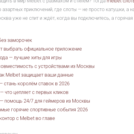
тащить в мир Melbet с размахом и стилем? Тогда
melbet слот
азартных приключений, где слоты — не просто катушки, а 
ва уже не спит и ждёт, когда вы подключитесь, а горячая л
 без заморочек
ит выбрать официальное приложение
года — лучшие хиты для игры
совместимость с устройствами из Москвы
как Melbet защищает ваши данные
— стань королём ставок в 2026
— что цепляет с первых кликов
— помощь 24/7 для геймеров из Москвы
амые горячие спортивные события 2026
контор с Melbet во главе