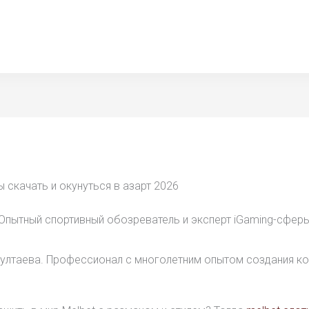
ы скачать и окунуться в азарт 2026
 Опытный спортивный обозреватель и эксперт iGaming-сфер
ултаева
. Профессионал с многолетним опытом создания ко