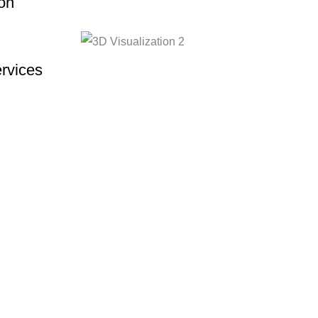
on
rvices