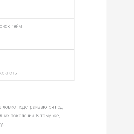
 риск-гейм
жекпоты
е ловко подстраиваются под
дних поколений. К тому же,
у.