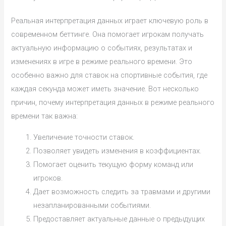
Реальная интерпретация данных играет ключевую роль в
современном беттинге. Она помогает игрокам получать
актуальную информацию о событиях, результатах и
изменениях в игре в режиме реального времени. Это
особенно важно для ставок на спортивные события, где
каждая секунда может иметь значение. Вот несколько
причин, почему интерпретация данных в режиме реального
времени так важна:
Увеличение точности ставок.
Позволяет увидеть изменения в коэффициентах.
Помогает оценить текущую форму команд или
игроков.
Дает возможность следить за травмами и другими
незапланированными событиями.
Предоставляет актуальные данные о предыдущих