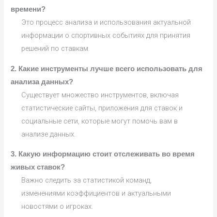
времени?
Это процесс анализа и использования актуальной
информации о спортивных событиях для принятия
решений по ставкам.
2. Какие инструменты лучше всего использовать для
анализа данных?
Существует множество инструментов, включая
статистические сайты, приложения для ставок и
социальные сети, которые могут помочь вам в
анализе данных.
3. Какую информацию стоит отслеживать во время
живых ставок?
Важно следить за статистикой команд,
изменениями коэффициентов и актуальными
новостями о игроках.