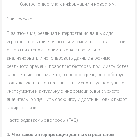
быстрого доступа к информации и новостям.
Заключение
В заключение, реальная интерпретация данных для
игроков 1xbet является неотъемлемой частью успешной
стратегии ставок. Понимание, как правильно
анализировать и использовать данные в режиме
реального времени, позволяет бетторам принимать более
взвешенные решения, что, в свою очередь, способствует
повышению шансов на выигрыш. Используя доступные
инструменты и актуальную информацию, вы сможете
значительно улучшить свою игру и достичь новых высот
в мире ставок.
Часто задаваемые вопросы (FAQ)
1. Что такое интерпретация данных в реальном