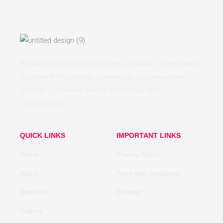
INTRIOX DESIGN STUDIO offers creative, custom interior
solutions for residential, commercial, and renovation
projects — blending design, technology, and
craftsmanship.
QUICK LINKS
IMPORTANT LINKS
Home
Privacy Policy
About
Term and conditions
Services
Contact
Gallery