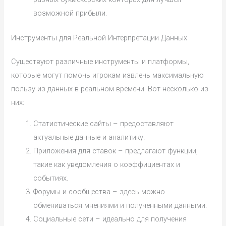
возможной прибыли.
Инструменты для Реальной Интерпретации Данных
Существуют различные инструменты и платформы,
которые могут помочь игрокам извлечь максимальную
пользу из данных в реальном времени. Вот несколько из
них:
Статистические сайты – предоставляют
актуальные данные и аналитику.
Приложения для ставок – предлагают функции,
такие как уведомления о коэффициентах и
событиях.
Форумы и сообщества – здесь можно
обмениваться мнениями и полученными данными.
Социальные сети – идеально для получения