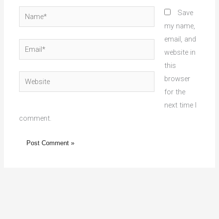
Name*
Save
my name,
email, and
Email*
website in
this
Website
browser
for the
next time I
comment.