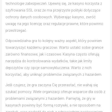
technologie zabezpieczeń. Upewnij się, że kasyno korzysta z
szyfrowania SSL oraz że ma przejrzyste polityki dotyczące
ochrony danych osobowych. Wybierając kasyno, zwróć
uwagę na jego licencję oraz regulacje prawne, które powinno
przestrzegać.
Odpowiedzialna gra to kolejny ważny aspekt, który powinien
towarzyszyć każdemu graczowi. Warto ustalić sobie granice
zarówno finansowe, jak i czasowe. Kasyna często oferują
narzędzia do kontrolowania wydatków, takie jak limity
depozytów czy opcje samowykluczenia. Warto z nich
korzystać, aby uniknąć problemów związanych z hazardem.
Jeśli czujesz, że gra zaczyna Cię przerastać, nie wahaj się
szukać pomocy. Wiele organizacji oferuje wsparcie dla osób z
problemami związanymi z hazardem. Pamiętaj, że gry w
kasynach powinny być formą rozrywki, a nie sposobem na
zarobek, więc podejdź do nich z odpowiednim nastawieniem.