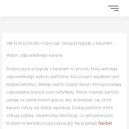
Skip
to
content
Jak krok po kroku rozpocząć swoją przygodę z kasynem
Wybór odpowiedniego kasyna
Rozpoczęcie przygody z kasynem to proces, który wymaga
odpowiedniego wyboru platformy. Kluczowym aspektem jest
bezpieczeństwo, dlatego warto szukać kasyn, które posiadają
odpowiednie licencje oraz certyfikaty. Warto również zwrócić
uwagę na opinie innych graczy, aby dowiedzieć się, które
kasyno cieszy się dobrą reputacją. Szukaj platform, które
oferują szybką i bezpieczną rejestrację, co jest pierwszym
krokiem w kierunku rozpoczęcia gry. Na przykład,
Naobet