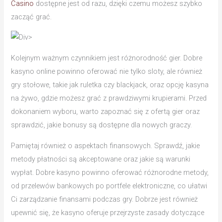
Casino
dostępne jest od razu, dzięki czemu możesz szybko
zacząć grać.
Kolejnym ważnym czynnikiem jest różnorodność gier. Dobre
kasyno online powinno oferować nie tylko sloty, ale również
gry stołowe, takie jak ruletka czy blackjack, oraz opcję kasyna
na żywo, gdzie możesz grać z prawdziwymi krupierami. Przed
dokonaniem wyboru, warto zapoznać się z ofertą gier oraz
sprawdzić, jakie bonusy są dostępne dla nowych graczy.
Pamiętaj również o aspektach finansowych. Sprawdź, jakie
metody płatności są akceptowane oraz jakie są warunki
wypłat. Dobre kasyno powinno oferować różnorodne metody,
od przelewów bankowych po portfele elektroniczne, co ułatwi
Ci zarządzanie finansami podczas gry. Dobrze jest również
upewnić się, że kasyno oferuje przejrzyste zasady dotyczące