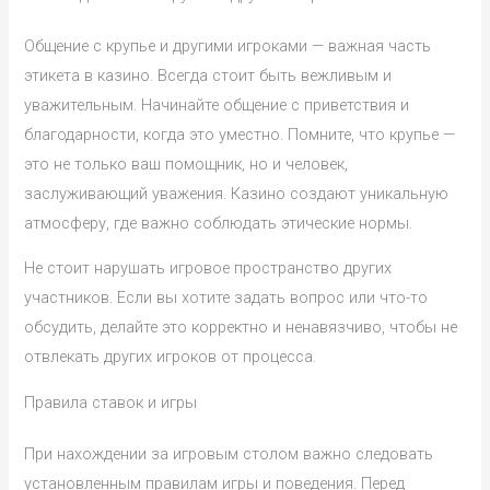
Общение с крупье и другими игроками — важная часть
этикета в казино. Всегда стоит быть вежливым и
уважительным. Начинайте общение с приветствия и
благодарности, когда это уместно. Помните, что крупье —
это не только ваш помощник, но и человек,
заслуживающий уважения. Казино создают уникальную
атмосферу, где важно соблюдать этические нормы.
Не стоит нарушать игровое пространство других
участников. Если вы хотите задать вопрос или что-то
обсудить, делайте это корректно и ненавязчиво, чтобы не
отвлекать других игроков от процесса.
Правила ставок и игры
При нахождении за игровым столом важно следовать
установленным правилам игры и поведения. Перед