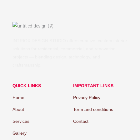
INTRIOX DESIGN STUDIO offers creative, custom interior
solutions for residential, commercial, and renovation
projects — blending design, technology, and
craftsmanship.
QUICK LINKS
IMPORTANT LINKS
Home
Privacy Policy
About
Term and conditions
Services
Contact
Gallery