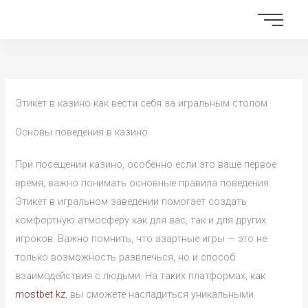
Skip
to
content
Этикет в казино как вести себя за игральным столом
Основы поведения в казино
При посещении казино, особенно если это ваше первое
время, важно понимать основные правила поведения.
Этикет в игральном заведении помогает создать
комфортную атмосферу как для вас, так и для других
игроков. Важно помнить, что азартные игры — это не
только возможность развлечься, но и способ
взаимодействия с людьми. На таких платформах, как
mostbet kz
, вы сможете насладиться уникальными