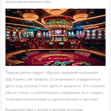
игровыми возможностями.
Первым делом следует обратить внимание на внешний
вид. Казино, как правило, устанавливают определённый
дресс-код, поэтому стоит одеться аккуратно. Это поможет
вам не только соответствовать ожиданиям, но и создать
позитивное впечатление на других игроков и персонал.
Взаимодействие с крупье и другими игроками