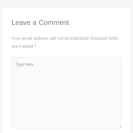
Leave a Comment
Your email address will not be published.
Required fields
are marked
*
Type
here..