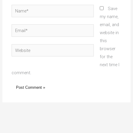
Name*
Save
my name,
email, and
Email*
website in
this
Website
browser
for the
next time I
comment.