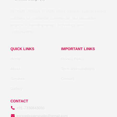
INTRIOX DESIGN STUDIO offers creative, custom interior
solutions for residential, commercial, and renovation
projects — blending design, technology, and
craftsmanship.
QUICK LINKS
IMPORTANT LINKS
Home
Privacy Policy
About
Term and conditions
Services
Contact
Gallery
CONTACT
+91-7330843091
intrioxdesignstudio@gmail.com