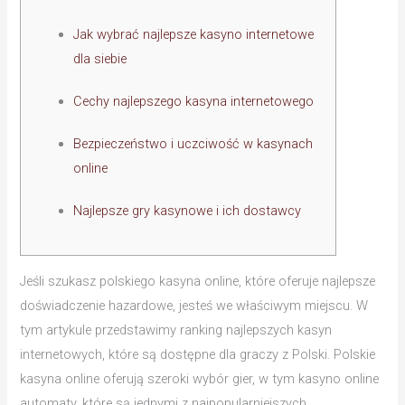
Jak wybrać najlepsze kasyno internetowe
dla siebie
Cechy najlepszego kasyna internetowego
Bezpieczeństwo i uczciwość w kasynach
online
Najlepsze gry kasynowe i ich dostawcy
Jeśli szukasz polskiego kasyna online, które oferuje najlepsze
doświadczenie hazardowe, jesteś we właściwym miejscu. W
tym artykule przedstawimy ranking najlepszych kasyn
internetowych, które są dostępne dla graczy z Polski. Polskie
kasyna online oferują szeroki wybór gier, w tym kasyno online
automaty, które są jednymi z najpopularniejszych.