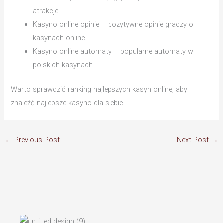
atrakcje
Kasyno online opinie – pozytywne opinie graczy o
kasynach online
Kasyno online automaty – popularne automaty w
polskich kasynach
Warto sprawdzić ranking najlepszych kasyn online, aby
znaleźć najlepsze kasyno dla siebie.
←
Previous Post
Next Post
→