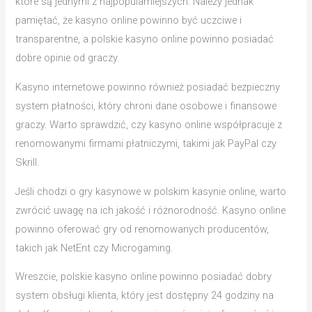
które są jednymi z najpopularniejszych. Należy jednak
pamiętać, że kasyno online powinno być uczciwe i
transparentne, a polskie kasyno online powinno posiadać
dobre opinie od graczy.
Kasyno internetowe powinno również posiadać bezpieczny
system płatności, który chroni dane osobowe i finansowe
graczy. Warto sprawdzić, czy kasyno online współpracuje z
renomowanymi firmami płatniczymi, takimi jak PayPal czy
Skrill.
Jeśli chodzi o gry kasynowe w polskim kasynie online, warto
zwrócić uwagę na ich jakość i różnorodność. Kasyno online
powinno oferować gry od renomowanych producentów,
takich jak NetEnt czy Microgaming.
Wreszcie, polskie kasyno online powinno posiadać dobry
system obsługi klienta, który jest dostępny 24 godziny na