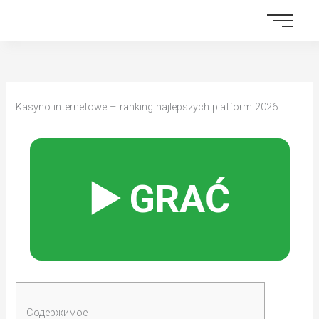
Skip
to
content
Kasyno internetowe – ranking najlepszych platform 2026
▶️ GRAĆ
Содержимое