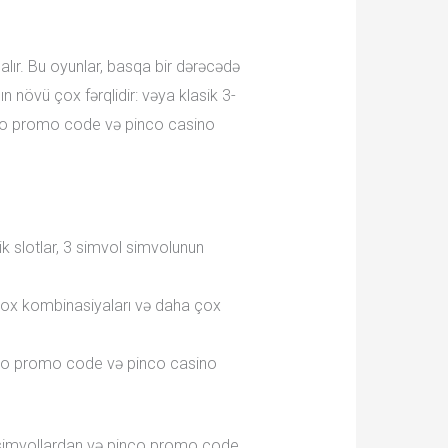
lır. Bu oyunlar, basqa bir dərəcədə
ın növü çox fərqlidir: vəya klasik 3-
Pinco promo code və pinco casino
ik slotlar, 3 simvol simvolunun
çox kombinasiyaları və daha çox
Pinco promo code və pinco casino
ş simvollardan və pinco promo code