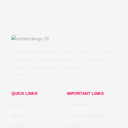
INTRIOX DESIGN STUDIO offers creative, custom interior
solutions for residential, commercial, and renovation
projects — blending design, technology, and
craftsmanship.
QUICK LINKS
IMPORTANT LINKS
Home
Privacy Policy
About
Term and conditions
Services
Contact