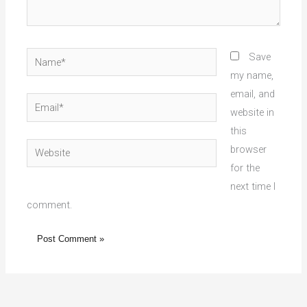
Name*
Save
my name,
email, and
Email*
website in
this
Website
browser
for the
next time I
comment.