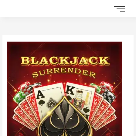
Skip
to
content