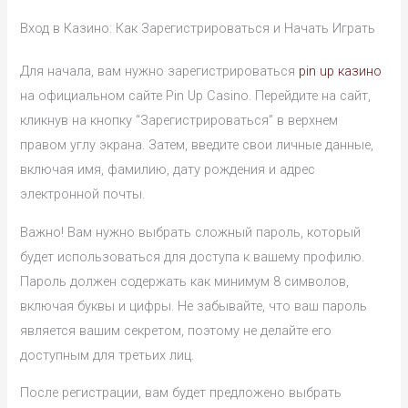
Вход в Казино: Как Зарегистрироваться и Начать Играть
Для начала, вам нужно зарегистрироваться
pin up казино
на официальном сайте Pin Up Casino. Перейдите на сайт,
кликнув на кнопку “Зарегистрироваться” в верхнем
правом углу экрана. Затем, введите свои личные данные,
включая имя, фамилию, дату рождения и адрес
электронной почты.
Важно! Вам нужно выбрать сложный пароль, который
будет использоваться для доступа к вашему профилю.
Пароль должен содержать как минимум 8 символов,
включая буквы и цифры. Не забывайте, что ваш пароль
является вашим секретом, поэтому не делайте его
доступным для третьих лиц.
После регистрации, вам будет предложено выбрать