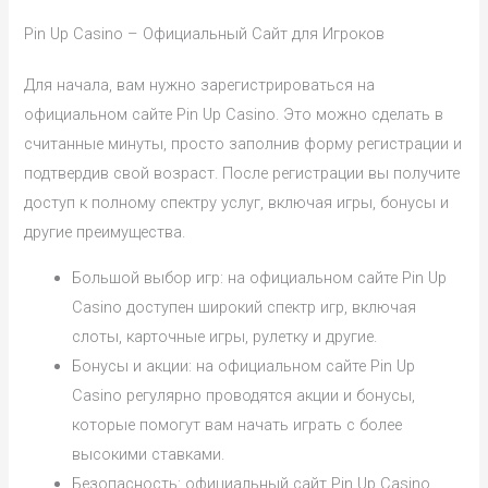
Pin Up Casino – Официальный Сайт для Игроков
Для начала, вам нужно зарегистрироваться на
официальном сайте Pin Up Casino. Это можно сделать в
считанные минуты, просто заполнив форму регистрации и
подтвердив свой возраст. После регистрации вы получите
доступ к полному спектру услуг, включая игры, бонусы и
другие преимущества.
Большой выбор игр: на официальном сайте Pin Up
Casino доступен широкий спектр игр, включая
слоты, карточные игры, рулетку и другие.
Бонусы и акции: на официальном сайте Pin Up
Casino регулярно проводятся акции и бонусы,
которые помогут вам начать играть с более
высокими ставками.
Безопасность: официальный сайт Pin Up Casino