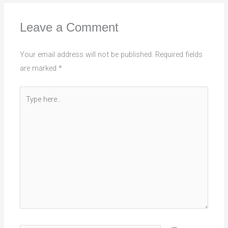
Leave a Comment
Your email address will not be published.
Required fields
are marked
*
Type
here..