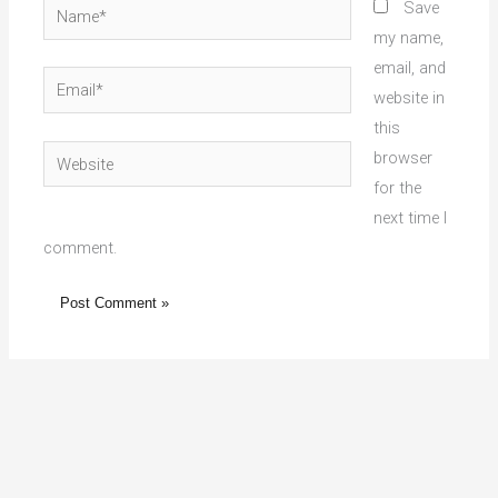
Name*
Save
my name,
email, and
Email*
website in
this
Website
browser
for the
next time I
comment.