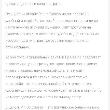
сделать депозит и начать играть.
Официальный сайт Pin Up Casino имеет простой и
удобный интерфейс, который позволяет игрокам легко
найти нужную игру или функцию. Сайт доступен на
русском языке, что делает его удобным для игроков из
России и других стран, где русский язык является
официальным.
Кроме того, официальный сайт Pin Up Casino предлагает
игрокам доступ к зеркалу, которое позволяет игрокам
играть в казино, даже если официальный сайт
заблокирован в их стране. Зеркало имеет тот же
интерфейс, что и официальный сайт, что делает его
удобным для игроков, которые хотят играть в казино, но
не могут доступаться к официальному сайту.
В целом, Pin Up Casino – это популярное онлайн-казино,