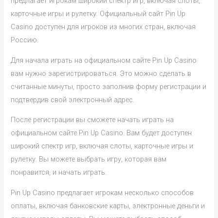
предлагает игрокам широкий спектр игр, включая слоты,
карточные игры и рулетку. Официальный сайт Pin Up
Casino доступен для игроков из многих стран, включая
Россию.
Для начала играть на официальном сайте Pin Up Casino
вам нужно зарегистрироваться. Это можно сделать в
считанные минуты, просто заполнив форму регистрации и
подтвердив свой электронный адрес.
После регистрации вы сможете начать играть на
официальном сайте Pin Up Casino. Вам будет доступен
широкий спектр игр, включая слоты, карточные игры и
рулетку. Вы можете выбрать игру, которая вам
понравится, и начать играть.
Pin Up Casino предлагает игрокам несколько способов
оплаты, включая банковские карты, электронные деньги и