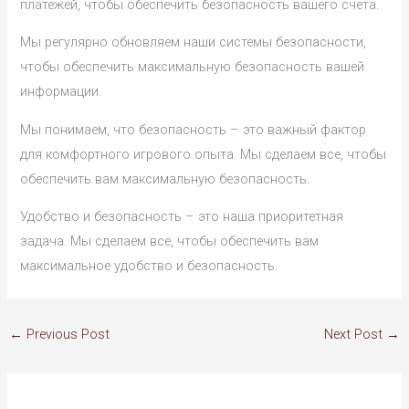
платежей, чтобы обеспечить безопасность вашего счета.
Мы регулярно обновляем наши системы безопасности,
чтобы обеспечить максимальную безопасность вашей
информации.
Мы понимаем, что безопасность – это важный фактор
для комфортного игрового опыта. Мы сделаем все, чтобы
обеспечить вам максимальную безопасность.
Удобство и безопасность – это наша приоритетная
задача. Мы сделаем все, чтобы обеспечить вам
максимальное удобство и безопасность.
←
Previous Post
Next Post
→