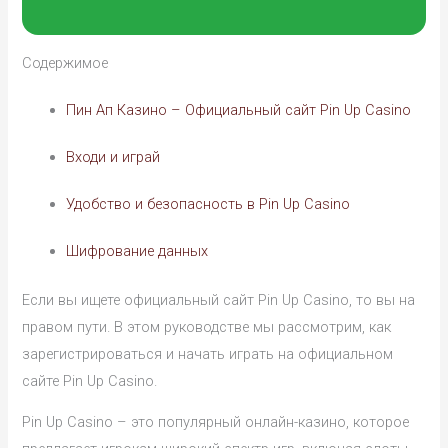
Содержимое
Пин Ап Казино – Официальный сайт Pin Up Casino
Входи и играй
Удобство и безопасность в Pin Up Casino
Шифрование данных
Если вы ищете официальный сайт Pin Up Casino, то вы на
правом пути. В этом руководстве мы рассмотрим, как
зарегистрироваться и начать играть на официальном
сайте Pin Up Casino.
Pin Up Casino – это популярный онлайн-казино, которое