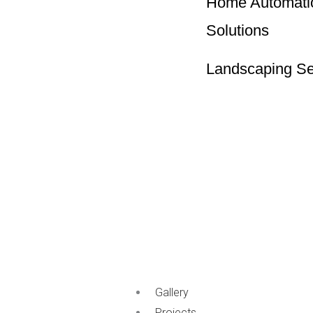
Home Automati
Solutions
Landscaping Se
Gallery
Projects