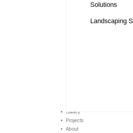
Solutions
Landscaping S
Gallery
Projects
About