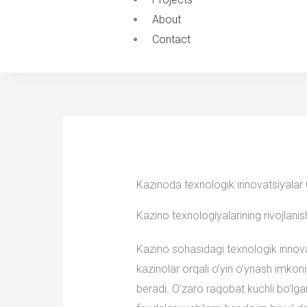
About
Contact
Kazinoda texnologik innovatsiyalar O
Kazino texnologiyalarining rivojlanis
Kazino sohasidagi texnologik innovat
kazinolar orqali o’yin o’ynash imkoni
beradi. O’zaro raqobat kuchli bo’lga