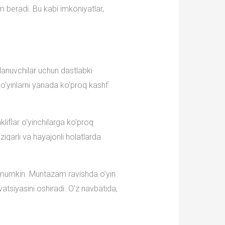
am beradi. Bu kabi imkoniyatlar,
dalanuvchilar uchun dastlabki
a o’yinlarni yanada ko’proq kashf
iflar o’yinchilarga ko’proq
ziqarli va hayajonli holatlarda
ari mumkin. Muntazam ravishda o’yin
atsiyasini oshiradi. O’z navbatida,