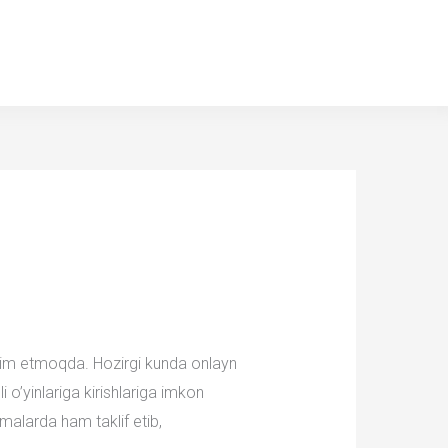
aqdim etmoqda. Hozirgi kunda onlayn
 o’yinlariga kirishlariga imkon
lmalarda ham taklif etib,