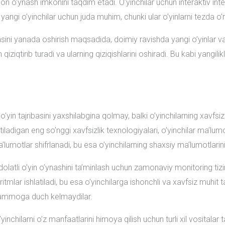
son o’ynash imkonini taqdim etadi. O’yinchilar uchun interaktiv inte
yangi o’yinchilar uchun juda muhim, chunki ular o’yinlarni tezda o
ibasini yanada oshirish maqsadida, doimiy ravishda yangi o’yinlar va
 qiziqtirib turadi va ularning qiziqishlarini oshiradi. Bu kabi yangilikl
’yin tajribasini yaxshilabgina qolmay, balki o’yinchilarning xavfsiz
adigan eng so’nggi xavfsizlik texnologiyalari, o’yinchilar ma’lum
lumotlar shifrlanadi, bu esa o’yinchilarning shaxsiy ma’lumotlarin
olatli o’yin o’ynashini ta’minlash uchun zamonaviy monitoring tiziml
ritmlar ishlatiladi, bu esa o’yinchilarga ishonchli va xavfsiz muhit t
uammoga duch kelmaydilar.
’yinchilarni o’z manfaatlarini himoya qilish uchun turli xil vositalar