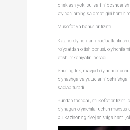
cheklash yoki pul sarfini boshqarish 
o’yinchilarning salomatligini ham h
Mukofot va bonuslar tizimi
Kazino o’yinchilarini rag’batlantirish
ro’yxatdan o’tish bonusi, o’yinchilar
etish imkoniyatini beradi.
Shuningdek, mavjud o’yinchilar uchun
o’ynashga va yutuqlarini oshirishga i
saqlab turadi.
Bundan tashqari, mukofotlar tizimi or
o’ynagan o’yinchilar uchun maxsus da
bu, kazinoning rivojlanishiga ham ijobi