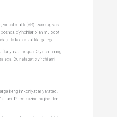
virtual reallik (VR) texnologiyasi
da boshqa o’yinchilar bilan muloqot
nda juda ko’p afzalliklarga ega.
kliflar yaratilmoqda. O’yinchilarning
tiga ega. Bu nafaqat o’yinchilarni
larga keng imkoniyatlar yaratadi.
’lishadi. Pinco kazino bu jihatdan