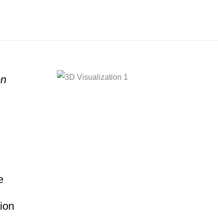
on
e
ion