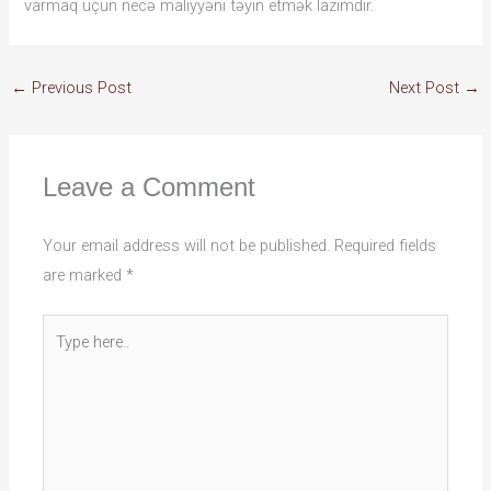
varmaq üçün necə maliyyəni təyin etmək lazımdır.
←
Previous Post
Next Post
→
Leave a Comment
Your email address will not be published.
Required fields
are marked
*
Type
here..