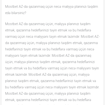
Mostbet AZ-da qazanmaq üçün necə maliyyə planınızı təqdim
edə bilərsiniz?
Mostbet AZ-da qazanmaq üçün, maliyyə planınızı təqdim
etmək, qazanma hedeflərinizi təyin etmək və bu hedeflərə
varmaq üçün necə maliyyəni təyin etmək lazımdır. Mostbet AZ-
da qazanmaq üçün, maliyyə planınızı təqdim etmək, qazanma
hedeflərinizi təyin etmək və bu hedeflərə varmaq üçün necə
maliyyəni təyin etmək lazımdır. Mostbet AZ-da qazanmaq
üçün, maliyyə planınızı təqdim etmək, qazanma hedeflərinizi
təyin etmək və bu hedeflərə varmaq üçün necə maliyyəni təyin
etmək lazımdır. Mostbet AZ-da qazanmaq üçün, maliyyə
planınızı təqdim etmək, qazanma hedeflərinizi təyin etmək və
bu hedeflərə varmaq üçün necə maliyyəni təyin etmək lazımdır.
Mostbet AZ-da qazanmaq üçün, maliyyə planınızı təqdim
etmək, qazanma hedeflərinizi təyin etmək və bu hedeflərə