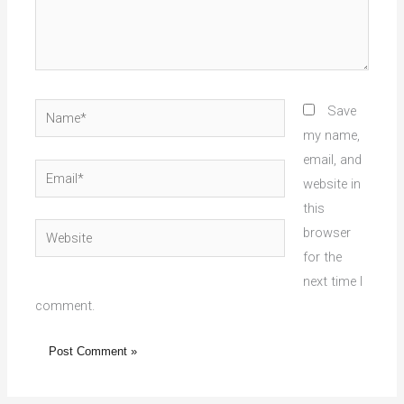
Name*
Save
my name,
email, and
Email*
website in
this
Website
browser
for the
next time I
comment.