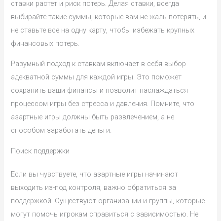
ставки растет и риск потерь. Делая ставки, всегда
выбирайте такие суммы, которые вам не жаль потерять, и
не ставьте все на одну карту, чтобы избежать крупных
финансовых потерь.
Разумный подход к ставкам включает в себя выбор
адекватной суммы для каждой игры. Это поможет
сохранить ваши финансы и позволит наслаждаться
процессом игры без стресса и давления. Помните, что
азартные игры должны быть развлечением, а не
способом заработать деньги.
Поиск поддержки
Если вы чувствуете, что азартные игры начинают
выходить из-под контроля, важно обратиться за
поддержкой. Существуют организации и группы, которые
могут помочь игрокам справиться с зависимостью. Не