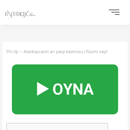
Skip
to
content
Pin Up – Azərbaycanın ən yaxşı kazinosu | Rəsmi sayt
▶️ OYNA